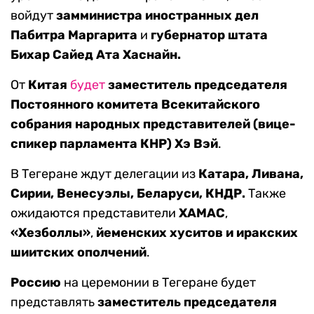
войдут
замминистра иностранных дел
Пабитра Маргарита
и
губернатор штата
Бихар Сайед Ата Хаснайн.
От
Китая
будет
заместитель председателя
Постоянного комитета Всекитайского
собрания народных представителей (вице-
спикер парламента КНР) Хэ Вэй
.
В Тегеране ждут делегации из
Катара, Ливана,
Сирии, Венесуэлы, Беларуси, КНДР.
Также
ожидаются представители
ХАМАС
,
«Хезболлы»
,
йеменских хуситов и иракских
шиитских ополчений
.
Россию
на церемонии в Тегеране будет
представлять
заместитель председателя