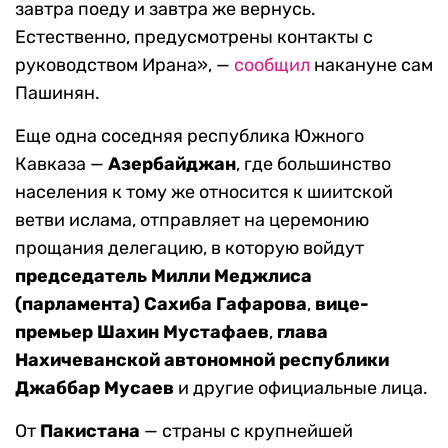
завтра поеду и завтра же вернусь.
Естественно, предусмотрены контакты с
руководством Ирана», —
сообщил
накануне сам
Пашинян.
Еще одна соседняя республика Южного
Кавказа —
Азербайджан
, где большинство
населения к тому же относится к шиитской
ветви ислама, отправляет на церемонию
прощания делегацию, в которую войдут
председатель Милли Меджлиса
(парламента) Сахиба Гафарова
,
вице-
премьер Шахин Мустафаев
,
глава
Нахичеванской автономной республики
Джаббар Мусаев
и другие официальные лица.
От
Пакистана
— страны с крупнейшей