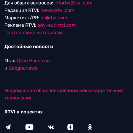
Для общих вопросов:
Infortvi@rtvi.com
Редакция RTVI:
news@rtvi.com
Маркетинг/PR:
pr@rtvi.com
Реклама RTVI:
adv-eu@rtvi.com
Партнерские материалы
Достойные новости
Мы в
Дзен.Новостях
и
Google.News
Уведомление об использовании рекомендательных
технологий
RTVI в соцсетях