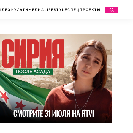
ИДЕО
МУЛЬТИМЕДИА
LIFESTYLE
СПЕЦПРОЕКТЫ