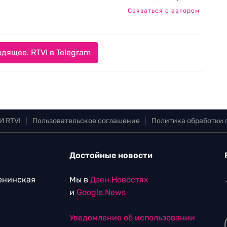
Связаться с автором
дящее. RTVI в Telegram
И RTVI
|
Пользовательское соглашение
|
Политика обработки
Достойные новости
Ленинская
Мы в
Дзен.Новостях
и
Google.News
Уведомление об использовании