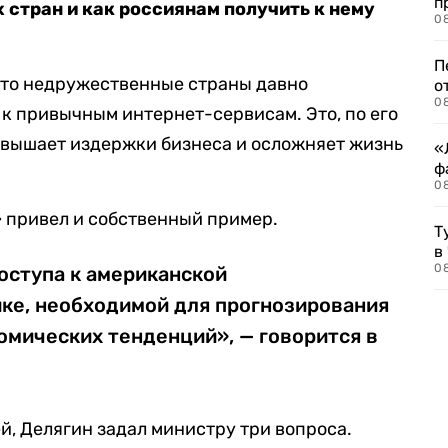
п
стран и как россиянам получить к нему
08
П
что недружественные страны давно
о
08
к привычным интернет-сервисам. Это, по его
повышает издержки бизнеса и осложняет жизнь
«
ф
0
 привел и собственный пример.
Т
в
08
оступа к американской
ике, необходимой для прогнозирования
омических тенденций», — говорится в
й, Делягин задал министру три вопроса.