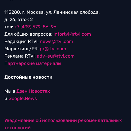
115280, г. Москва, ул. Ленинская слобода,
д. 26, этаж 2
тел:
+7 (499) 579-86-96
Для общих вопросов:
Infortvi@rtvi.com
Редакция RTVI:
news@rtvi.com
Маркетинг/PR:
pr@rtvi.com
Реклама RTVI:
adv-eu@rtvi.com
Партнерские материалы
Достойные новости
Мы в
Дзен.Новостях
и
Google.News
Уведомление об использовании рекомендательных
технологий