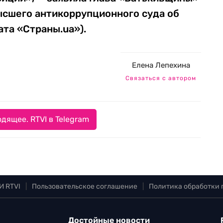
ысшего антикоррупционного суда об
ата «Страны.ua»).
Елена Лепехина
Связаться с автором
дящее. RTVI в Telegram
И RTVI
|
Пользовательское соглашение
|
Политика обработки
Достойные новости