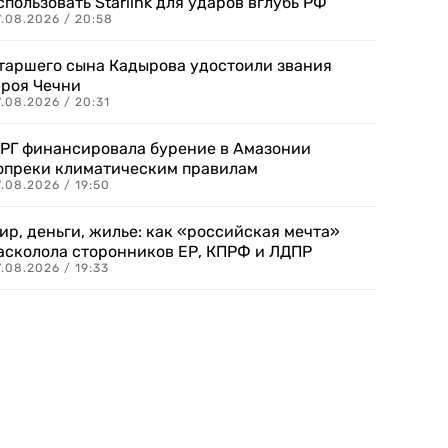
спользовать Starlink для ударов вглубь РФ
7.08.2026 / 20:58
таршего сына Кадырова удостоили звания
ероя Чечни
.08.2026 / 20:31
РГ финансировала бурение в Амазонии
опреки климатическим правилам
.08.2026 / 19:50
ир, деньги, жилье: как «российская мечта»
асколола сторонников ЕР, КПРФ и ЛДПР
.08.2026 / 19:33