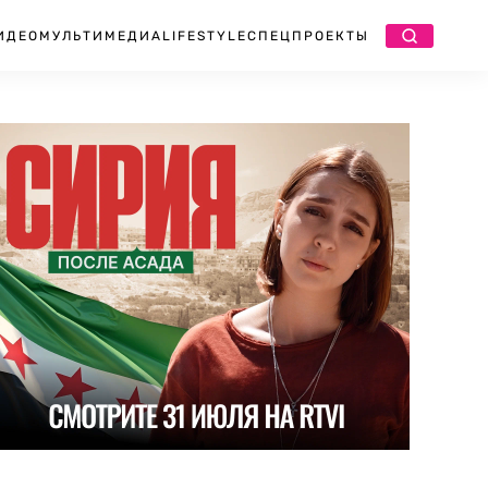
ИДЕО
МУЛЬТИМЕДИА
LIFESTYLE
СПЕЦПРОЕКТЫ