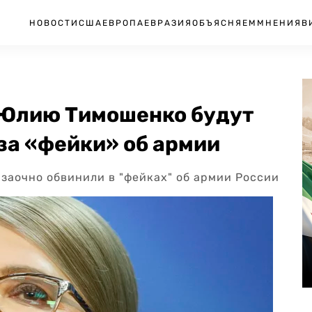
НОВОСТИ
США
ЕВРОПА
ЕВРАЗИЯ
ОБЪЯСНЯЕМ
МНЕНИЯ
В
 Юлию Тимошенко будут
 за «фейки» об армии
аочно обвинили в "фейках" об армии России