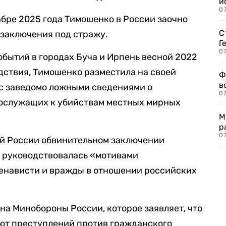
и
0
абре 2025 года Тимошенко в России заочно
С
 заключения под стражу.
Г
07
обытий в городах Буча и Ирпень весной 2022
едствия, Тимошенко разместила на своей
Ф
в
 с заведомо ложными сведениями о
07
ослужащих к убийствам местных мирных
М
р
07
й России обвинительном заключении
м руководствовалась «мотивами
ненависти и вражды в отношении российских
на Минобороны России, которое заявляет, что
ют преступлений против гражданского