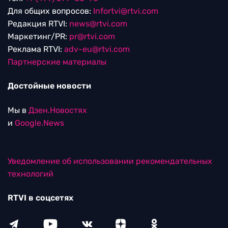
Для общих вопросов:
Infortvi@rtvi.com
Редакция RTVI:
news@rtvi.com
Маркетинг/PR:
pr@rtvi.com
Реклама RTVI:
adv-eu@rtvi.com
Партнерские материалы
Достойные новости
Мы в
Дзен.Новостях
и
Google.News
Уведомление об использовании рекомендательных
технологий
RTVI в соцсетях