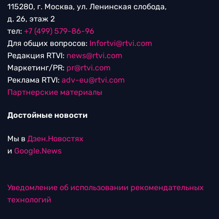
115280, г. Москва, ул. Ленинская слобода,
д. 26, этаж 2
тел:
+7 (499) 579-86-96
Для общих вопросов:
Infortvi@rtvi.com
Редакция RTVI:
news@rtvi.com
Маркетинг/PR:
pr@rtvi.com
Реклама RTVI:
adv-eu@rtvi.com
Партнерские материалы
Достойные новости
Мы в
Дзен.Новостях
и
Google.News
Уведомление об использовании рекомендательных
технологий