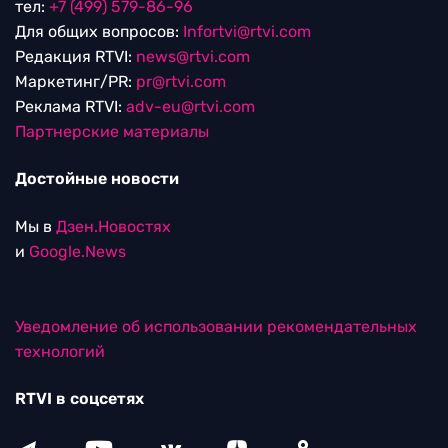
тел:
+7 (499) 579-86-96
Для общих вопросов:
Infortvi@rtvi.com
Редакция RTVI:
news@rtvi.com
Маркетинг/PR:
pr@rtvi.com
Реклама RTVI:
adv-eu@rtvi.com
Партнерские материалы
Достойные новости
Мы в
Дзен.Новостях
и
Google.News
Уведомление об использовании рекомендательных
технологий
RTVI в соцсетях