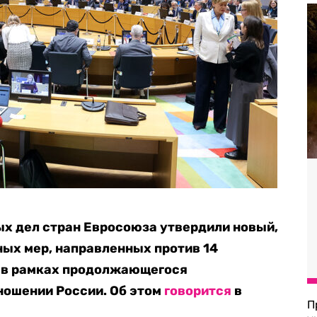
х дел стран Евросоюза утвердили новый,
ных мер, направленных против 14
й в рамках продолжающегося
ношении России. Об этом
говорится
в
П