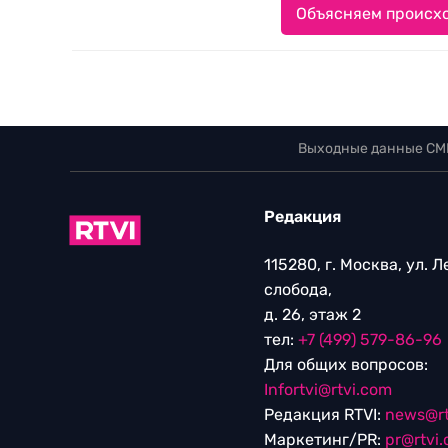
Объясняем происхо
Выходные данные СМ
Редакция
115280, г. Москва, ул. 
слобода,
д. 26, этаж 2
тел:
+7 (499) 579-86-96
Для общих вопросов:
Infortvi@rtvi.com
Редакция RTVI:
news@rt
Маркетинг/PR:
pr@rtvi