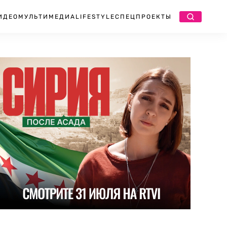
ИДЕО
МУЛЬТИМЕДИА
LIFESTYLE
СПЕЦПРОЕКТЫ