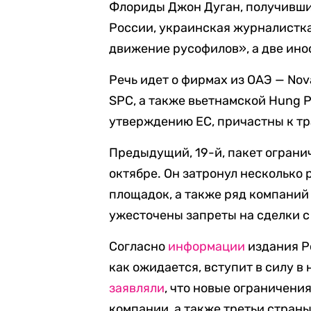
Флориды Джон Дуган, получивши
России, украинская журналистк
движение русофилов», а две ин
Речь идет о фирмах из ОАЭ — Nov
SPC, а также вьетнамской Hung Ph
утверждению ЕС, причастны к т
Предыдущий, 19-й, пакет огран
октябре. Он затронул несколько
площадок, а также ряд компаний 
ужесточены запреты на сделки 
Согласно
информации
издания Po
как ожидается, вступит в силу в
заявляли
, что новые ограничени
компании, а также третьи стран