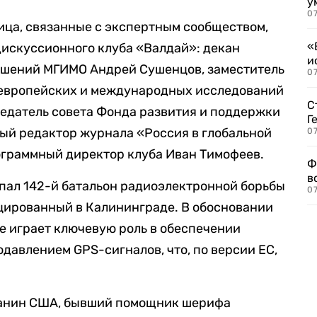
у
07
ица, связанные с экспертным сообществом,
«
дискуссионного клуба «Валдай»: декан
и
ошений МГИМО Андрей Сушенцов, заместитель
0
 европейских и международных исследований
С
едатель совета Фонда развития и поддержки
Г
ый редактор журнала «Россия в глобальной
07
ограммный директор клуба Иван Тимофеев.
Ф
в
дпал 142-й батальон радиоэлектронной борьбы
07
цированный в Калининграде. В обосновании
е играет ключевую роль в обеспечении
давлением GPS-сигналов, что, по версии ЕС,
данин США, бывший помощник шерифа