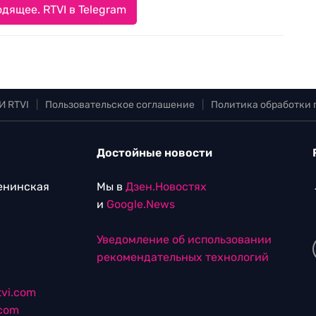
дящее. RTVI в Telegram
И RTVI
|
Пользовательское соглашение
|
Политика обработки
Достойные новости
Ленинская
Мы в
Дзен.Новостях
и
Google.News
Уведомление об использовании
рекомендательных технологий
vi.com
.com