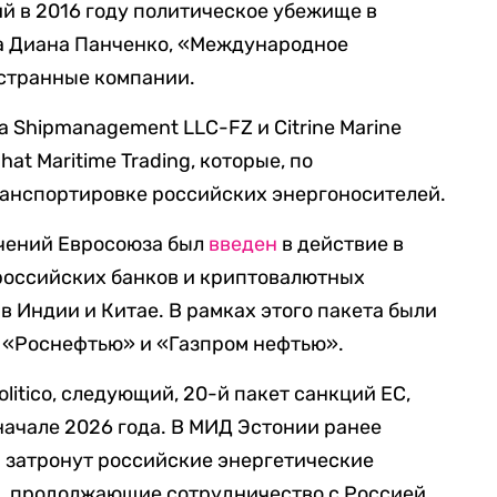
й в 2016 году политическое убежище в
а Диана Панченко, «Международное
остранные компании.
a Shipmanagement LLC-FZ и Citrine Marine
at Maritime Trading, которые, по
ранспортировке российских энергоносителей.
ичений Евросоюза был
введен
в действие в
 российских банков и криптовалютных
в Индии и Китае. В рамках этого пакета были
с «Роснефтью» и «Газпром нефтью».
litico, следующий, 20-й пакет санкций ЕС,
 начале 2026 года. В МИД Эстонии ранее
я затронут российские энергетические
ы, продолжающие сотрудничество с Россией.