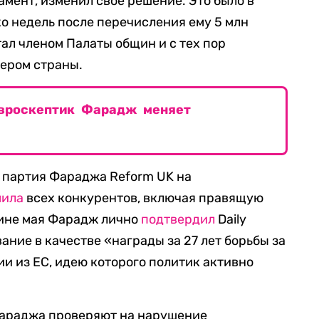
амент, изменил свое решение. Это было в
ко недель после перечисления ему 5 млн
тал членом Палаты общин и с тех пор
ьером страны.
евроскептик Фарадж меняет
 партия Фараджа Reform UK на
мила
всех конкурентов, включая правящую
ине мая Фарадж лично
подтвердил
Daily
вание в качестве «награды за 27 лет борьбы за
и из ЕС, идею которого политик активно
Фараджа проверяют на нарушение