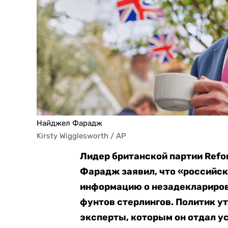
Найджел Фарадж
Kirsty Wigglesworth / AP
Лидер британской партии Refo
Фарадж заявил, что «российск
информацию о незадеклариров
фунтов стерлингов. Политик у
эксперты, которым он отдал у