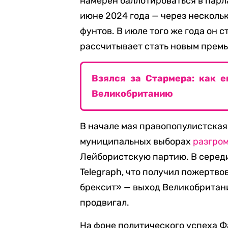
намерен баллотироваться в парл
июне 2024 года — через несколь
фунтов. В июле того же года он с
рассчитывает стать новым прем
Взялся за Стармера: как 
Великобританию
В начале мая правопопулистская
муниципальных выборах
разгро
Лейбористскую партию. В серед
Telegraph, что получил пожертво
брексит» — выход Великобритани
продвигал.
На фоне политического успеха 