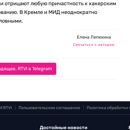
ки отрицают любую причастность к хакерским
ованию. В Кремле и МИД неоднократно
словными.
Елена Лепехина
Связаться с автором
дящее. RTVI в Telegram
И RTVI
|
Пользовательское соглашение
|
Политика обработки
Достойные новости