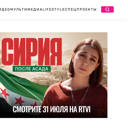
ИДЕО
МУЛЬТИМЕДИА
LIFESTYLE
СПЕЦПРОЕКТЫ