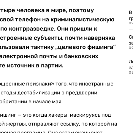
етыре человека в мире, поэтому
В
г
свой телефон на криминалистическую
09
по контрразведке. Они пришли к
астроенные субъекты, почти наверняка
С
з
ользовали тактику „целевого фишинга“
0
 электронной почты и банковских
Л
те источник в партии.
з
0
зощренные признаки» того, что иностранные
етоды дестабилизации в преддверии
британии в начале мая.
ишинг — это когда хакеры, маскируясь под
ой жертвы, отправляют ссылку, по которой на
осная программа. Она затем сканирует