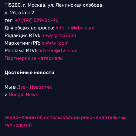
115280, г. Москва, ул. Ленинская слобода,
д. 26, этаж 2
тел:
+7 (499) 579-86-96
Для общих вопросов:
Infortvi@rtvi.com
Редакция RTVI:
news@rtvi.com
Маркетинг/PR:
pr@rtvi.com
Реклама RTVI:
adv-eu@rtvi.com
Партнерские материалы
Достойные новости
Мы в
Дзен.Новостях
и
Google.News
Уведомление об использовании рекомендательных
технологий