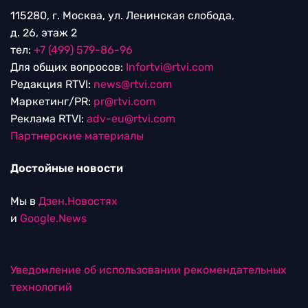
115280, г. Москва, ул. Ленинская слобода,
д. 26, этаж 2
тел:
+7 (499) 579-86-96
Для общих вопросов:
Infortvi@rtvi.com
Редакция RTVI:
news@rtvi.com
Маркетинг/PR:
pr@rtvi.com
Реклама RTVI:
adv-eu@rtvi.com
Партнерские материалы
Достойные новости
Мы в
Дзен.Новостях
и
Google.News
Уведомление об использовании рекомендательных
технологий