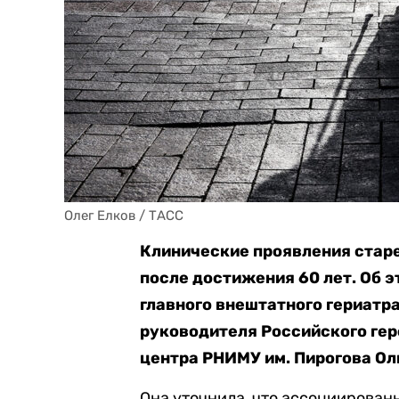
Олег Елков / ТАСС
Клинические проявления стар
после достижения 60 лет. Об 
главного внештатного гериатр
руководителя Российского ге
центра РНИМУ им. Пирогова Ол
Она уточнила, что ассоциирован