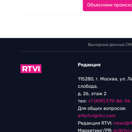
Объясняем происхо
Выходные данные СМ
Редакция
115280, г. Москва, ул. 
слобода,
д. 26, этаж 2
тел:
+7 (499) 579-86-96
Для общих вопросов:
Infortvi@rtvi.com
Редакция RTVI:
news@rt
Маркетинг/PR:
pr@rtvi