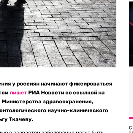
ения у россиян начинают фиксироваться
этом
пишет
РИА Новости со ссылкой на
а Министерства здравоохранения,
ронтологического научно-клинического
ьгу Ткачеву.
С
ные с возрастом заболевания могут быть
08