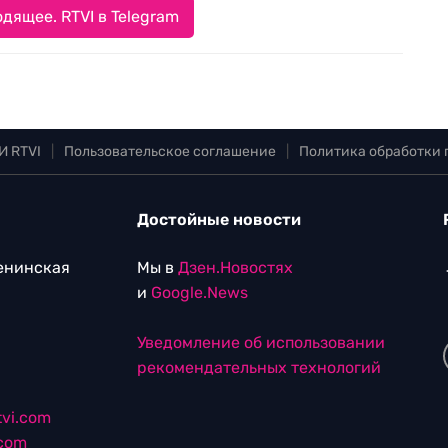
дящее. RTVI в Telegram
И RTVI
|
Пользовательское соглашение
|
Политика обработки
Достойные новости
Ленинская
Мы в
Дзен.Новостях
и
Google.News
Уведомление об использовании
рекомендательных технологий
vi.com
.com