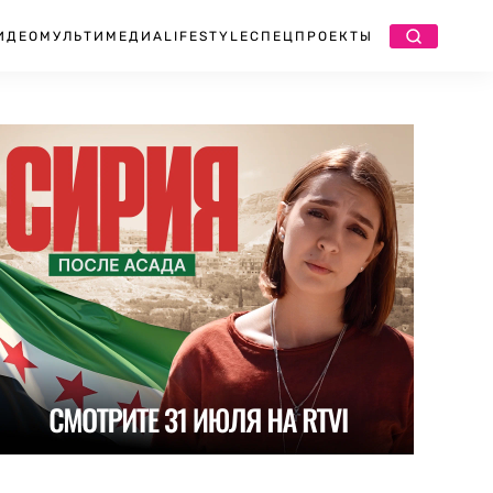
ИДЕО
МУЛЬТИМЕДИА
LIFESTYLE
СПЕЦПРОЕКТЫ