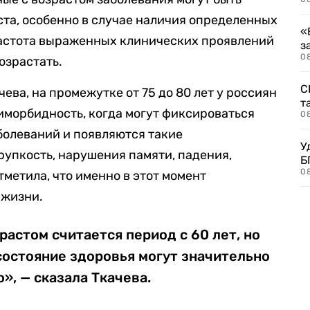
ста, особенно в случае наличия определенных
«
 частота выраженных клинических проявлений
з
08
озрастать.
С
ева, на промежутке от 75 до 80 лет у россиян
т
иморбидность, когда могут фиксироваться
0
болеваний и появляются такие
У
рупкость, нарушения памяти, падения,
Б
0
тметила, что именно в этот момент
 жизни.
астом считается период с 60 лет, но
состояние здоровья могут значительно
», — сказала Ткачева.