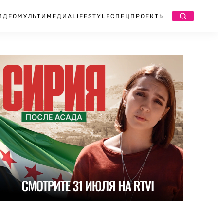
ИДЕО
МУЛЬТИМЕДИА
LIFESTYLE
СПЕЦПРОЕКТЫ