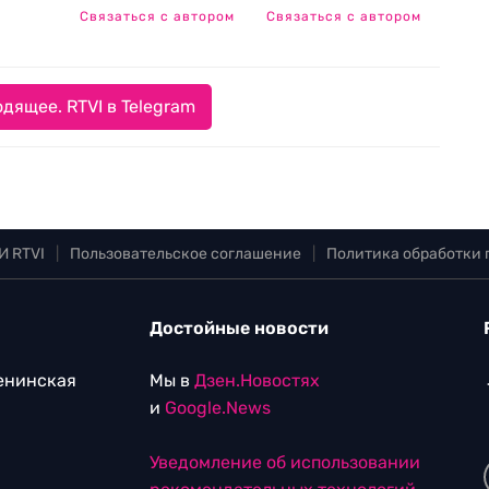
Связаться с автором
Связаться с автором
дящее. RTVI в Telegram
И RTVI
|
Пользовательское соглашение
|
Политика обработки
Достойные новости
Ленинская
Мы в
Дзен.Новостях
и
Google.News
Уведомление об использовании