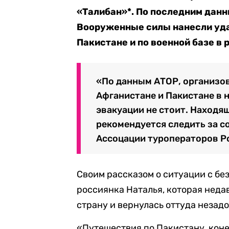
«Талибан»*. По последним данн
Вооруженные силы нанесли уда
Пакистане и по военной базе в 
«По данным АТОР, организо
Афганистане и Пакистане в 
эвакуации не стоит. Находя
рекомендуется следить за 
Ассоцации туроператоров Ро
Своим рассказом о ситуации с бе
россиянка Наталья, которая неда
страну и вернулась оттуда незад
«Путешествия по Пакистану, коне