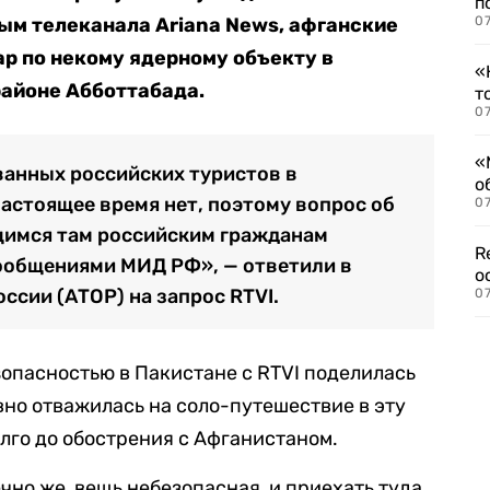
п
ым телеканала Ariana News, афганские
07
р по некому ядерному объекту в
«
районе Абботтабада.
т
07
«
ванных российских туристов в
о
настоящее время нет, поэтому вопрос об
07
щимся там российским гражданам
R
сообщениями МИД РФ», — ответили в
о
ссии (АТОР) на запрос RTVI.
07
зопасностью в Пакистане с RTVI поделилась
вно отважилась на соло-путешествие в эту
олго до обострения с Афганистаном.
чно же, вещь небезопасная, и приехать туда