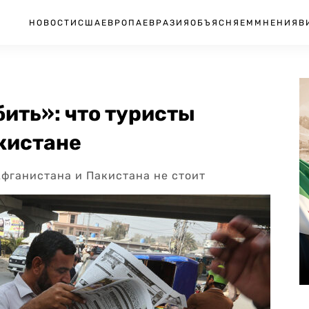
НОВОСТИ
США
ЕВРОПА
ЕВРАЗИЯ
ОБЪЯСНЯЕМ
МНЕНИЯ
В
бить»: что туристы
акистане
Афганистана и Пакистана не стоит