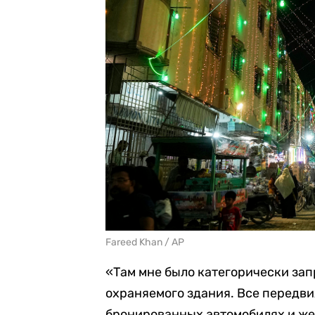
Fareed Khan / AP
«Там мне было категорически за
охраняемого здания. Все передви
бронированных автомобилях и же