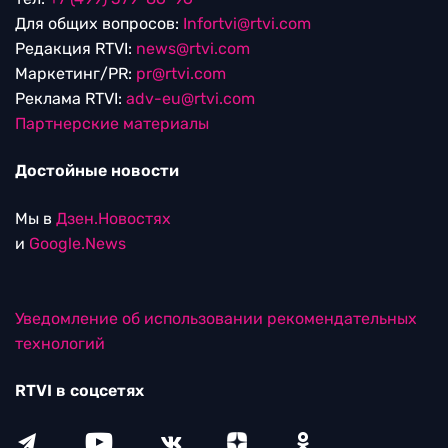
Для общих вопросов:
Infortvi@rtvi.com
Редакция RTVI:
news@rtvi.com
Маркетинг/PR:
pr@rtvi.com
Реклама RTVI:
adv-eu@rtvi.com
Партнерские материалы
Достойные новости
Мы в
Дзен.Новостях
и
Google.News
Уведомление об использовании рекомендательных
технологий
RTVI в соцсетях