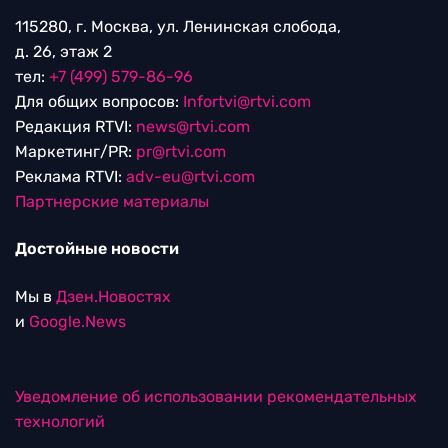
115280, г. Москва, ул. Ленинская слобода,
д. 26, этаж 2
тел:
+7 (499) 579-86-96
Для общих вопросов:
Infortvi@rtvi.com
Редакция RTVI:
news@rtvi.com
Маркетинг/PR:
pr@rtvi.com
Реклама RTVI:
adv-eu@rtvi.com
Партнерские материалы
Достойные новости
Мы в
Дзен.Новостях
и
Google.News
Уведомление об использовании рекомендательных
технологий