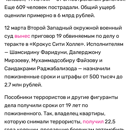
Еще 609 человек пострадали. Общий ущерб
оценили примерно в 6 млрд рублей.
12 марта Второй Западный окружной военный
суд
вынес
приговор 19 обвиняемым по делу о
теракте в «Крокус Сити Холле». Исполнителям
— Шамсидину Фаридуни, Далерджону
Мирзоеву, Мухаммадсобиру Файзову и
Саидакрами Раджабализода — назначили
пожизненные сроки и штрафы от 500 тысяч до
2,7 млн рублей.
Пособники террористов и другие фигуранты
дела получили сроки от 19 лет по
пожизненного. Так, владелец квартиры,
которую снимали террористы,
получил
22,5
года колонии, продавшие боевикам автомобиль