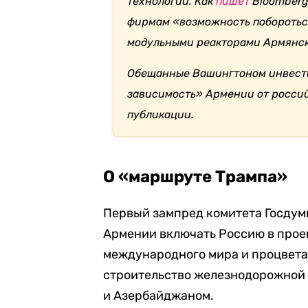
технологии. Как
пишет
Bloomberg
фирмам «возможность побороться
модульными реакторами Армянск
Обещанные Вашингтоном инвести
зависимость» Армении от россий
публикации.
О «маршруте Трампа»
Первый зампред комитета Госдум
Армении включать Россию в прое
международного мира и процвета
строительство железнодорожной
и Азербайджаном.