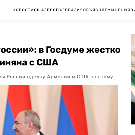
НОВОСТИ
США
ЕВРОПА
ЕВРАЗИЯ
ОБЪЯСНЯЕМ
МНЕНИЯ
В
оссии»: в Госдуме жестко
шиняна с США
сы России сделку Армении и США по атому