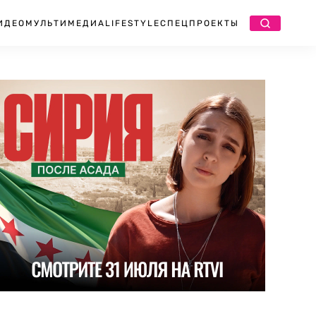
ИДЕО
МУЛЬТИМЕДИА
LIFESTYLE
СПЕЦПРОЕКТЫ