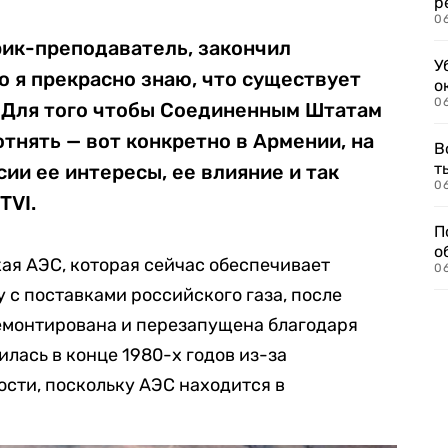
р
06
рик-преподаватель, закончил
У
о я прекрасно знаю, что существует
о
06
. Для того чтобы Соединенным Штатам
отнять — вот конкретно в Армении, на
В
т
сии ее интересы, ее влияние и так
06
TVI.
П
о
ая АЭС, которая сейчас обеспечивает
06
с поставками российского газа, после
ремонтирована и перезапущена благодаря
лась в конце 1980-х годов из-за
сти, поскольку АЭС находится в