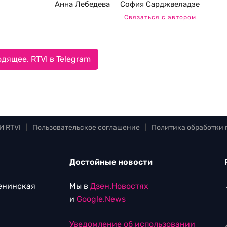
Анна Лебедева
София Сарджвеладзе
Связаться с автором
дящее. RTVI в Telegram
И RTVI
|
Пользовательское соглашение
|
Политика обработки
Достойные новости
Ленинская
Мы в
Дзен.Новостях
и
Google.News
Уведомление об использовании