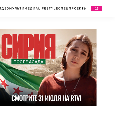
ИДЕО
МУЛЬТИМЕДИА
LIFESTYLE
СПЕЦПРОЕКТЫ