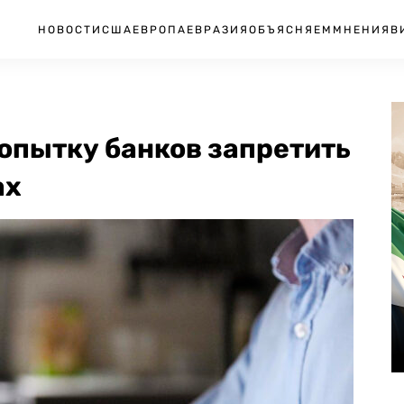
НОВОСТИ
США
ЕВРОПА
ЕВРАЗИЯ
ОБЪЯСНЯЕМ
МНЕНИЯ
В
опытку банков запретить
ах