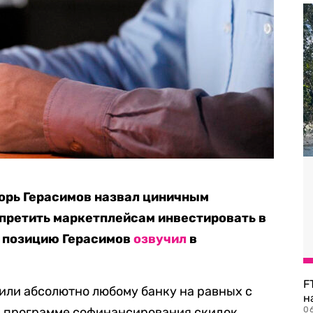
орь Герасимов назвал циничным
претить маркетплейсам инвестировать в
ю позицию Герасимов
озвучил
в
F
шили абсолютно любому банку на равных с
н
к программе софинансирования скидок.
06