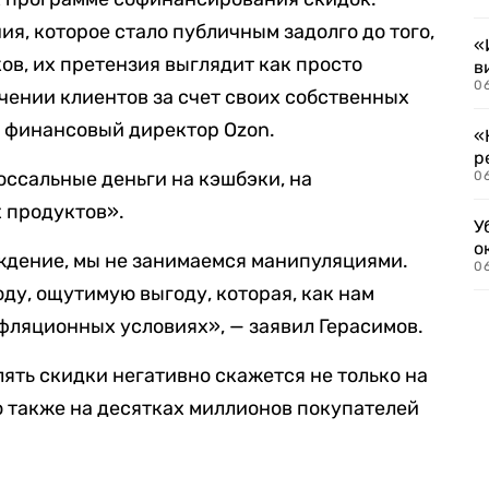
ия, которое стало публичным задолго до того,
«
ов, их претензия выглядит как просто
в
06
чении клиентов за счет своих собственных
л финансовый директор Ozon.
«
р
лоссальные деньги на кэшбэки, на
06
 продуктов».
У
о
ждение, мы не занимаемся манипуляциями.
06
ду, ощутимую выгоду, которая, как нам
фляционных условиях», — заявил Герасимов.
лять скидки негативно скажется не только на
о также на десятках миллионов покупателей