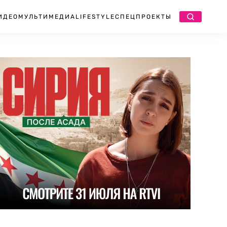
ИДЕО
МУЛЬТИМЕДИА
LIFESTYLE
СПЕЦПРОЕКТЫ