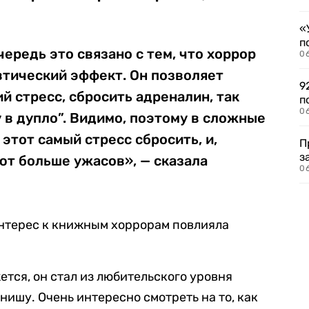
«
п
ередь это связано с тем, что хоррор
0
втический эффект. Он позволяет
9
й стресс, сбросить адреналин, так
п
0
у в дупло”. Видимо, поэтому в сложные
этот самый стресс сбросить, и,
П
з
ют больше ужасов», — сказала
0
интерес к книжным хоррорам повлияла
ется, он стал из любительского уровня
ишу. Очень интересно смотреть на то, как