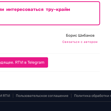
ли интересоваться тру-крайм
Борис Шибанов
Связаться с автором
дящее. RTVI в Telegram
И RTVI
|
Пользовательское соглашение
|
Политика обработки