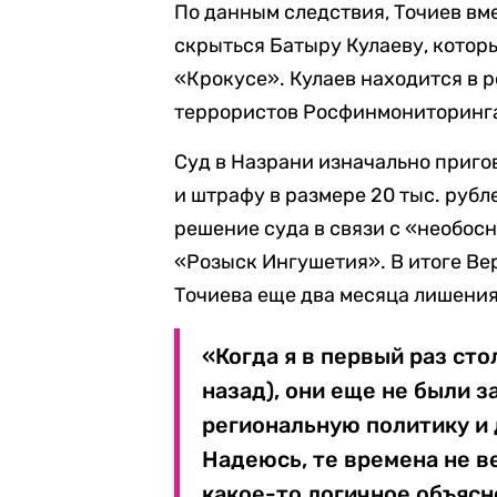
По данным следствия, Точиев вм
скрыться Батыру Кулаеву, котор
«Крокусе». Кулаев находится в р
террористов Росфинмониторинг
Суд в Назрани изначально приго
и штрафу в размере 20 тыс. руб
решение суда в связи с «необос
«Розыск Ингушетия». В итоге Ве
Точиева еще два месяца лишения
«Когда я в первый раз ст
назад), они еще не были 
региональную политику и 
Надеюсь, те времена не в
какое-то логичное объясн