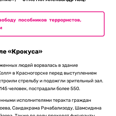
вободу пособников террористов,
и
ле «Крокуса»
уженных людей ворвалась в здание
Холл» в Красногорске перед выступлением
троили стрельбу и подожгли зрительный зал.
145 человек, пострадали более 550.
енными исполнителями теракта граждан
оева, Саидакрама Рачабализоду, Шамсидина
зова. Также по делу проходят фигуранты,