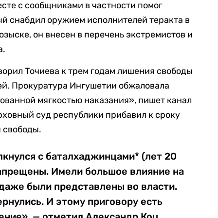
есте с сообщниками в частности помог
ый снабдил оружием исполнителей теракта в
озыске, он внесен в перечень экстремистов и
а.
ворил Точиева к трем годам лишения свободы
лей. Прокуратура Ингушетии обжаловала
нованной мягкостью наказания», пишет канал
рховный суд республики прибавил к сроку
 свободы.
олкнулся с баталхаджинцами* (лет 20
запрещены. Имели большое влияние на
даже были представлены во власти.
ернулись. И этому приговору есть
ение», — отметил Александр Коц.