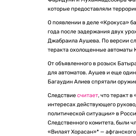
которые предоставляли террорис
О появлении в деле «Крокуса» 
года после задержания двух ур
Джабраила Аушева. По версии сл
теракта охолощенные автоматы К
От объявленного в розыск Батыр
для автоматов. Аушев и еще од
Багаудин Алиев спрятали оружие
Следствие
считает
, что теракт 
интересах действующего руково
политической ситуации» в Росси
Следственного комитета, были 
«Вилаят Хорасан»* — афганского