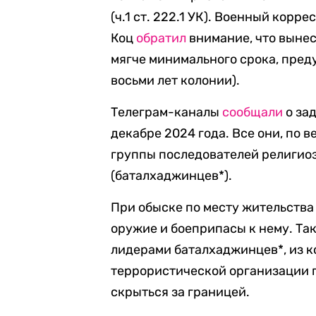
(ч.1 ст. 222.1 УК). Военный ко
Коц
обратил
внимание, что выне
мягче минимального срока, преду
восьми лет колонии).
Телеграм-каналы
сообщали
о за
декабре 2024 года. Все они, по 
группы последователей религио
(баталхаджинцев*).
При обыске по месту жительства 
оружие и боеприпасы к нему. Та
лидерами баталхаджинцев*, из к
террористической организации 
скрыться за границей.