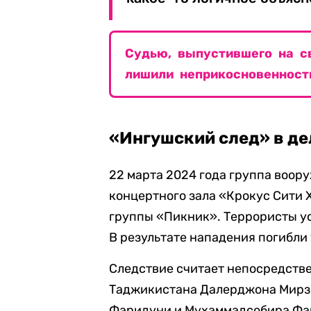
Судью, выпустившего на с
лишили неприкосновенност
«Ингушский след» в де
22 марта 2024 года группа воор
концертного зала «Крокус Сити 
группы «Пикник». Террористы ус
В результате нападения погибли 
Следствие считает непосредств
Таджикистана Далерджона Мирз
Фаридуни и Мухаммадсобира Фай