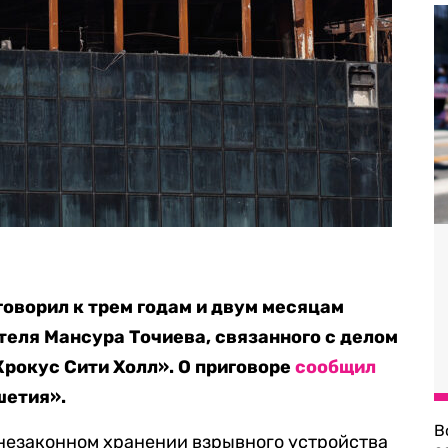
оворил к трем годам и двум месяцам
еля Мансура Точиева, связанного с делом
Крокус Сити Холл». О приговоре
сообщил
шетия».
В
 незаконном хранении взрывного устройства