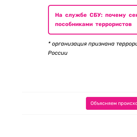
На службе СБУ: почему се
пособниками террористов
* организация признана террор
России
Объясняем происхо