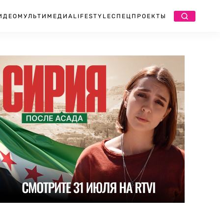
ИДЕО
МУЛЬТИМЕДИА
LIFESTYLE
СПЕЦПРОЕКТЫ