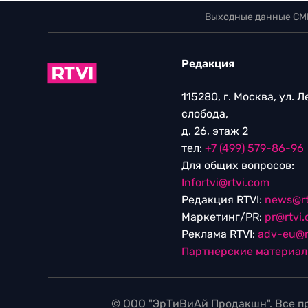
Выходные данные СМ
Редакция
115280, г. Москва, ул. 
слобода,
д. 26, этаж 2
тел:
+7 (499) 579-86-96
Для общих вопросов:
Infortvi@rtvi.com
Редакция RTVI:
news@rt
Маркетинг/PR:
pr@rtvi
Реклама RTVI:
adv-eu@r
Партнерские материа
© ООО "ЭрТиВиАй Продакшн". Все пр