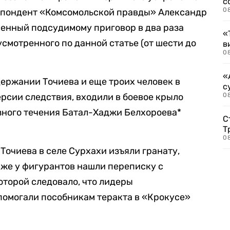
с
0
рреспондент «Комсомольской правды» Александр
сенный подсудимому приговор в два раза
«
смотренного по данной статье (от шести до
в
0
«
держании Точиева и еще троих человек в
с
версии следствия, входили в боевое крыло
08
зного течения Батал-Хаджи Белхороева*
С
Т
08
Точиева в селе Сурхахи изъяли гранату,
кже у фигурантов нашли переписку с
оторой следовало, что лидеры
помогали пособникам теракта в «Крокусе»