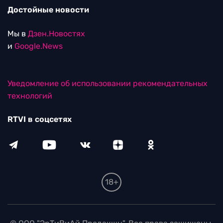
Достойные новости
Мы в
Дзен.Новостях
и
Google.News
Уведомление об использовании рекомендательных
технологий
RTVI в соцсетях
18+