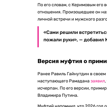
По его словам, с Керимовым его
отношения. Произошедшее он на
личной встречи и мужского разг
«Сами решили встретиться
пожали руки», — добавил 
Версия муфтия о прими
Ранее Равиль Гайнутдин в свое
наступающего Рамадана
заявил
исчерпан. По его версии, прими
Владимира Путина.
Муфтий напомнил, что 2026 год о