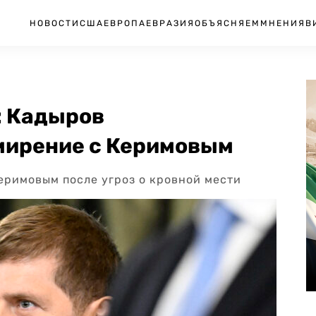
НОВОСТИ
США
ЕВРОПА
ЕВРАЗИЯ
ОБЪЯСНЯЕМ
МНЕНИЯ
В
: Кадыров
мирение с Керимовым
еримовым после угроз о кровной мести