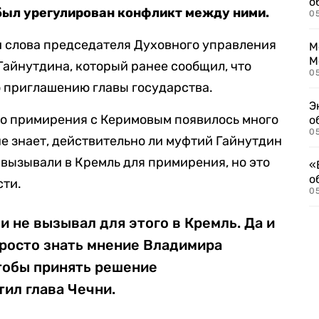
о
 был урегулирован конфликт между ними.
0
 слова председателя Духовного управления
М
М
Гайнутдина, который ранее сообщил, что
05
 приглашению главы государства.
Э
его примирения с Керимовым появилось много
о
05
не знает, действительно ли муфтий Гайнутдин
о вызывали в Кремль для примирения, но это
«
о
сти.
05
и не вызывал для этого в Кремль. Да и
просто знать мнение Владимира
тобы принять решение
тил глава Чечни.