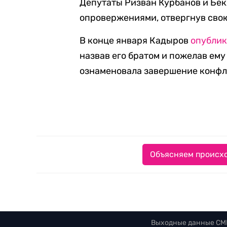
Депутаты Ризван Курбанов и Бек
опровержениями, отвергнув свою
В конце января Кадыров
опублик
назвав его братом и пожелав ему
ознаменовала завершение конфл
Объясняем происхо
Выходные данные СМ