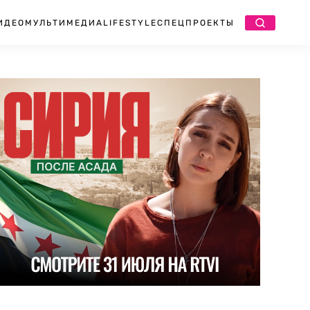
ИДЕО
МУЛЬТИМЕДИА
LIFESTYLE
СПЕЦПРОЕКТЫ