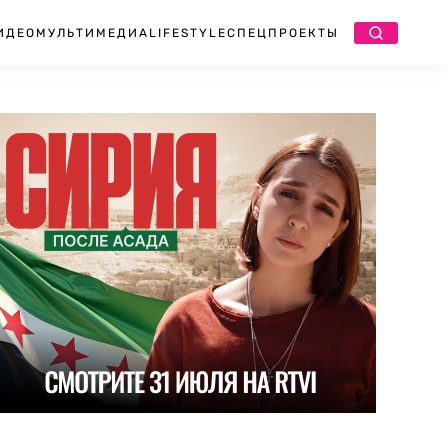
ИДЕО
МУЛЬТИМЕДИА
LIFESTYLE
СПЕЦПРОЕКТЫ