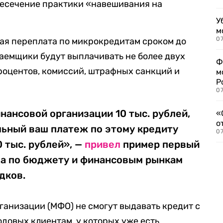
ресечение практики «навешивания на
У
м
07
ная переплата по микрокредитам сроком до
Заемщики будут выплачивать не более двух
Ф
процентов, комиссий, штрафных санкций и
м
Р
07
нансовой организации 10 тыс. рублей,
«
о
льный ваш платеж по этому кредиту
07
 тыс. рублей», —
привел
пример первый
а по бюджету и финансовым рынкам
дков.
ганизации (МФО) не смогут выдавать кредит с
довых клиентам, у которых уже есть