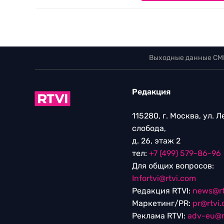
Выходные данные СМ
Редакция
115280, г. Москва, ул. 
слобода,
д. 26, этаж 2
тел:
+7 (499) 579-86-96
Для общих вопросов:
Infortvi@rtvi.com
Редакция RTVI:
news@rt
Маркетинг/PR:
pr@rtvi
Реклама RTVI:
adv-eu@r