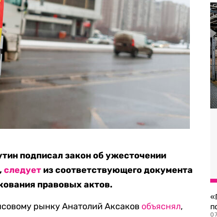
утин подписал закон об ужесточении
,
следует
из соответствующего документа
кования правовых актов.
«
ансовому рынку Анатолий Аксаков
объяснял
,
п
07