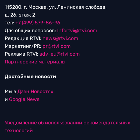
115280, г. Москва, ул. Ленинская слобода,
д. 26, этаж 2
тел:
+7 (499) 579-86-96
Для общих вопросов:
Infortvi@rtvi.com
Редакция RTVI:
news@rtvi.com
Маркетинг/PR:
pr@rtvi.com
Реклама RTVI:
adv-eu@rtvi.com
Партнерские материалы
Достойные новости
Мы в
Дзен.Новостях
и
Google.News
Уведомление об использовании рекомендательных
технологий