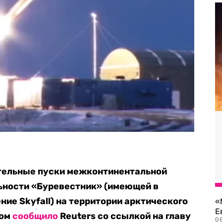
тельные пуски межконтинентальной
ьности «Буревестник» (имеющей в
ие Skyfall) на территории арктического
«
Е
том
сообщило
Reuters со ссылкой на главу
0