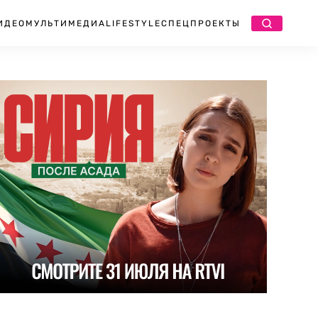
ИДЕО
МУЛЬТИМЕДИА
LIFESTYLE
СПЕЦПРОЕКТЫ