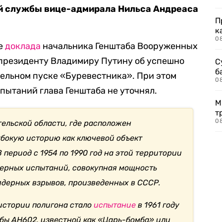
й службы вице-адмирала Нильса Андреаса
П
к
0
ле
доклада
начальника Генштаба Вооруженных
 президенту Владимиру Путину об успешно
С
б
ельном пуске «Буревестника». При этом
0
пытаний глава Генштаба не уточнял.
М
т
0
гельской области, где расположен
убокую историю как ключевой объект
 период с 1954 по 1990 год на этой территории
дерных испытаний, совокупная мощность
 ядерных взрывов, произведенных в СССР.
истории полигона стало
испытание
в 1961 году
бы АН602, известной как «Царь-бомба» или