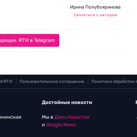
Ирина Полубояринова
Связаться с автором
дящее. RTVI в Telegram
И RTVI
|
Пользовательское соглашение
|
Политика обработки
Достойные новости
Ленинская
Мы в
Дзен.Новостях
и
Google.News