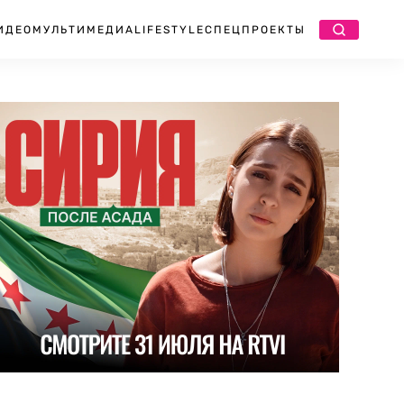
ИДЕО
МУЛЬТИМЕДИА
LIFESTYLE
СПЕЦПРОЕКТЫ