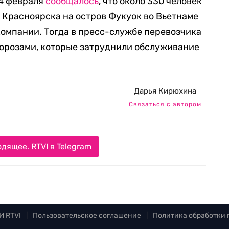
 4 февраля
сообщалось
, что около 330 человек
з Красноярска на остров Фукуок во Вьетнаме
компании. Тогда в пресс-службе перевозчика
орозами, которые затруднили обслуживание
Дарья Кирюхина
Связаться с автором
дящее. RTVI в Telegram
И RTVI
|
Пользовательское соглашение
|
Политика обработки