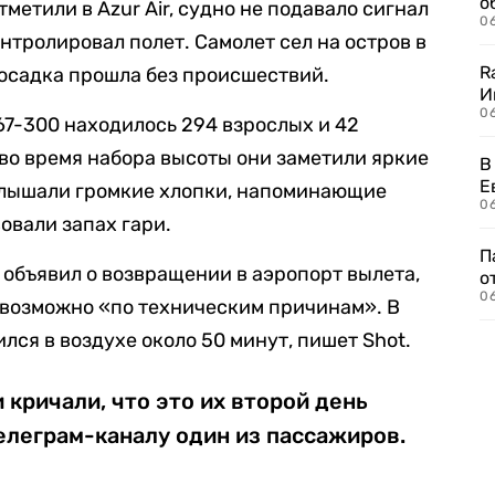
о
тметили в Azur Air, судно не подавало сигнал
06
нтролировал полет. Самолет сел на остров в
R
посадка прошла без происшествий.
И
0
 767-300 находилось 294 взрослых и 42
 во время набора высоты они заметили яркие
В
Е
услышали громкие хлопки, напоминающие
06
овали запах гари.
П
 объявил о возвращении в аэропорт вылета,
о
06
евозможно «по техническим причинам». В
ся в воздухе около 50 минут, пишет Shot.
кричали, что это их второй день
елеграм-каналу один из пассажиров.