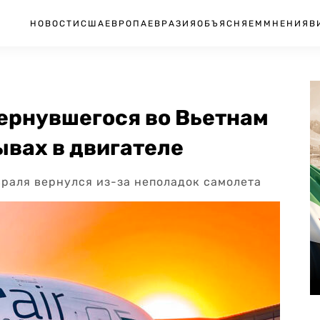
НОВОСТИ
США
ЕВРОПА
ЕВРАЗИЯ
ОБЪЯСНЯЕМ
МНЕНИЯ
В
ернувшегося во Вьетнам
ывах в двигателе
евраля вернулся из-за неполадок самолета