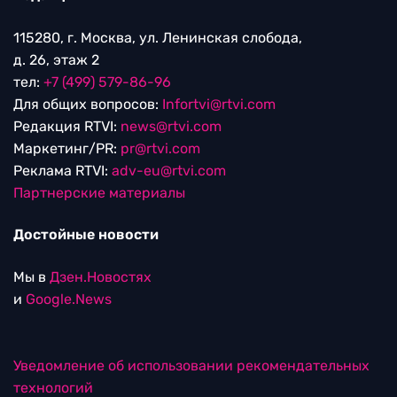
115280, г. Москва, ул. Ленинская слобода,
д. 26, этаж 2
тел:
+7 (499) 579-86-96
Для общих вопросов:
Infortvi@rtvi.com
Редакция RTVI:
news@rtvi.com
Маркетинг/PR:
pr@rtvi.com
Реклама RTVI:
adv-eu@rtvi.com
Партнерские материалы
Достойные новости
Мы в
Дзен.Новостях
и
Google.News
Уведомление об использовании рекомендательных
технологий