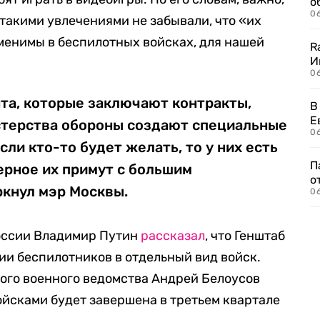
о
06
 такими увлечениями не забывали, что «их
именимы в беспилотных войсках, для нашей
R
И
0
та, которые заключают контракты,
В
Е
истерства обороны создают специальные
06
ли кто-то будет желать, то у них есть
П
ерное их примут с большим
о
ркнул мэр Москвы.
06
России Владимир Путин
рассказал
, что Генштаб
и беспилотников в отдельный вид войск.
ого военного ведомства Андрей Белоусов
войсками будет завершена в третьем квартале