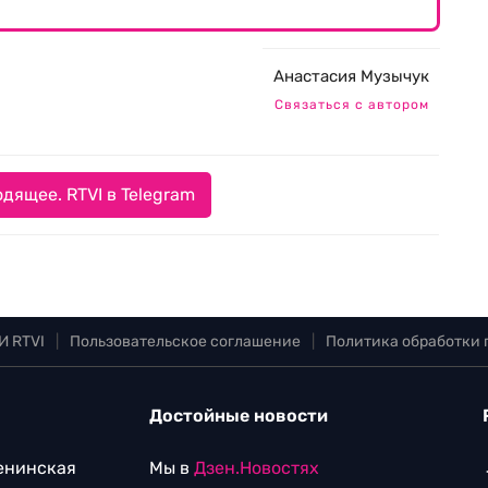
Анастасия Музычук
Связаться с автором
дящее. RTVI в Telegram
И RTVI
|
Пользовательское соглашение
|
Политика обработки
Достойные новости
Ленинская
Мы в
Дзен.Новостях