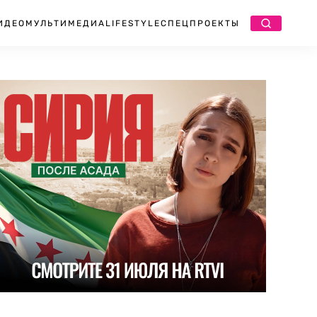
ИДЕО
МУЛЬТИМЕДИА
LIFESTYLE
СПЕЦПРОЕКТЫ