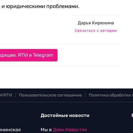
 и юридическими проблемами.
Дарья Кирюхина
Связаться с автором
дящее. RTVI в Telegram
И RTVI
|
Пользовательское соглашение
|
Политика обработки
Достойные новости
Ленинская
Мы в
Дзен.Новостях