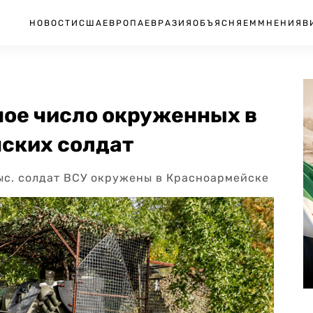
НОВОСТИ
США
ЕВРОПА
ЕВРАЗИЯ
ОБЪЯСНЯЕМ
МНЕНИЯ
В
ное число окруженных в
ских солдат
тыс. солдат ВСУ окружены в Красноармейске