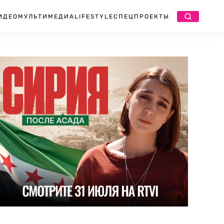
ИДЕО
МУЛЬТИМЕДИА
LIFESTYLE
СПЕЦПРОЕКТЫ