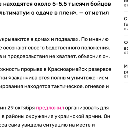
и
 находятся около 5-5,5 тысячи бойцов
0
льтиматум о сдаче в плен», — отметил
С
Г
07
 укрываются в домах и подвалах. По мнению
Ф
не осознают своего бедственного положения.
в
07
 и продовольствия не хватает, объяснил он.
М
ожность прорыва в Красноармейск резервов
р
пытки «заканчиваются полным уничтожением
07
кирования находятся тактическое, огневое и
ин 29 октября
предложил
организовать для
 в районы окружения украинской армии. Он
есса сама увидела ситуацию на месте и