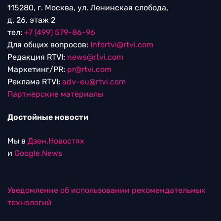
115280, г. Москва, ул. Ленинская слобода,
д. 26, этаж 2
тел:
+7 (499) 579-86-96
Для общих вопросов:
Infortvi@rtvi.com
Редакция RTVI:
news@rtvi.com
Маркетинг/PR:
pr@rtvi.com
Реклама RTVI:
adv-eu@rtvi.com
Партнерские материалы
Достойные новости
Мы в
Дзен.Новостях
и
Google.News
Уведомление об использовании рекомендательных
технологий