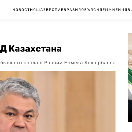
НОВОСТИ
США
ЕВРОПА
ЕВРАЗИЯ
ОБЪЯСНЯЕМ
МНЕНИЯ
В
ИД Казахстана
 бывшего посла в России Ермека Кошербаева