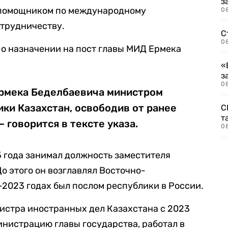
з
 помощником по международному
08
отрудничеству.
С
08
о назначении на пост главы МИД Ермека
«
з
08
рмека Беделбаевича министром
ки Казахстан, освободив от ранее
С
т
 говорится в тексте указа.
0
 года занимал должность заместителя
о этого он возглавлял Восточно-
-2023 годах был послом республики в России.
истра иностранных дел Казахстана с 2023
министрацию главы государства, работал в