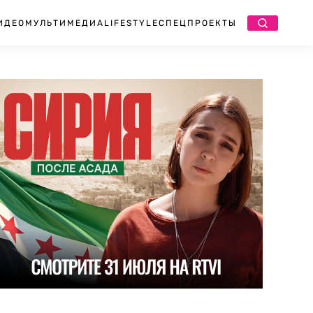
ИДЕО
МУЛЬТИМЕДИА
LIFESTYLE
СПЕЦПРОЕКТЫ