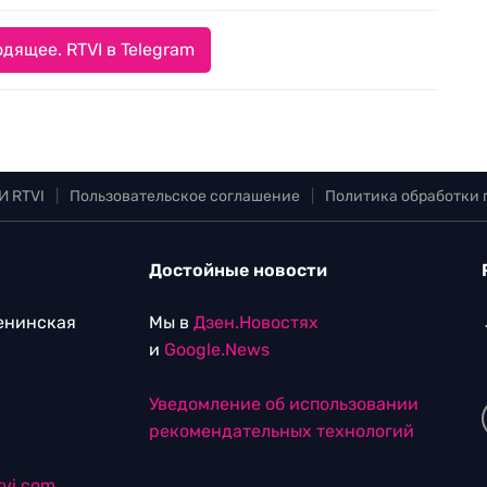
дящее. RTVI в Telegram
И RTVI
|
Пользовательское соглашение
|
Политика обработки
Достойные новости
Ленинская
Мы в
Дзен.Новостях
и
Google.News
Уведомление об использовании
рекомендательных технологий
vi.com