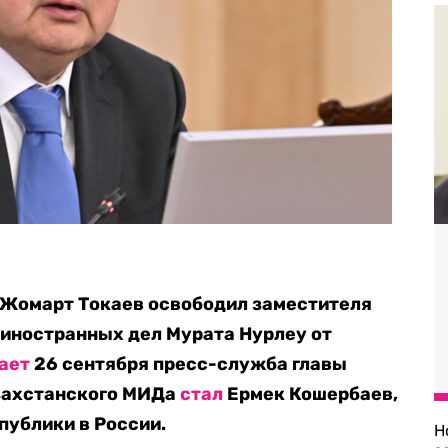
Жомарт Токаев освободил заместителя
 иностранных дел Мурата Нурлеу от
ает
26 сентября пресс-служба главы
азахстанского МИДа
стал
Ермек Кошербаев,
публики в России.
Н