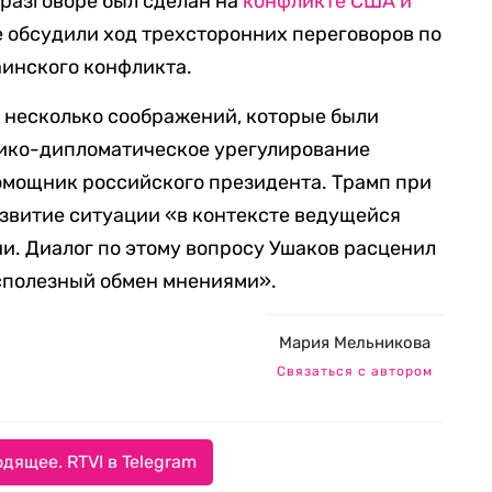
 разговоре был сделан на
конфликте США и
е обсудили ход трехсторонних переговоров по
инского конфликта.
 несколько соображений, которые были
ико-дипломатическое урегулирование
омощник российского президента. Трамп при
азвитие ситуации «в контексте ведущейся
и. Диалог по этому вопросу Ушаков расценил
есполезный обмен мнениями».
Мария Мельникова
Связаться с автором
дящее. RTVI в Telegram