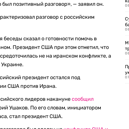
к
о был позитивный разговор», — заявил он.
0
рактеризовал разговор с российским
С
б
0
я беседы сказал о готовности помочь в
М
ном. Президент США при этом отметил, что
т
0
осредоточилась не на иранском конфликте, а
 Украине.
П
у
ссийский президент остался под
07
ции США против Ирана.
ссийского лидеров накануне
сообщил
ий Ушаков. По его словам, инициатором
аса, стал президент США.