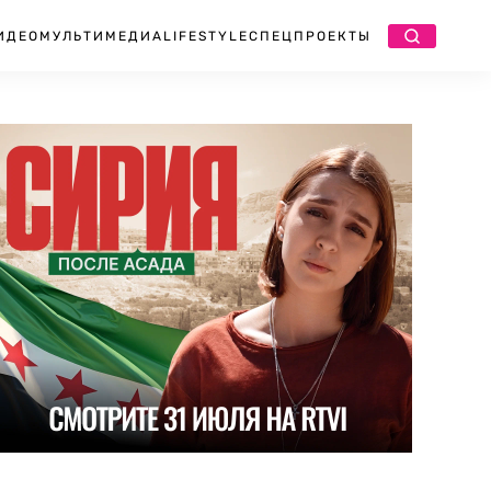
ИДЕО
МУЛЬТИМЕДИА
LIFESTYLE
СПЕЦПРОЕКТЫ