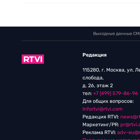
Выходные данные СМ
Редакция
115280, г. Москва, ул. 
слобода,
д. 26, этаж 2
тел:
+7 (499) 579-86-96
Для общих вопросов:
Infortvi@rtvi.com
Редакция RTVI:
news@rt
Маркетинг/PR:
pr@rtvi
Реклама RTVI:
adv-eu@r