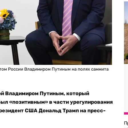
нтом России Владимиром Путиным на полях саммита
гой Владимиром Путиным, который
был «позитивным» в части урегулирования
президент США Дональд Трамп на пресс-
П