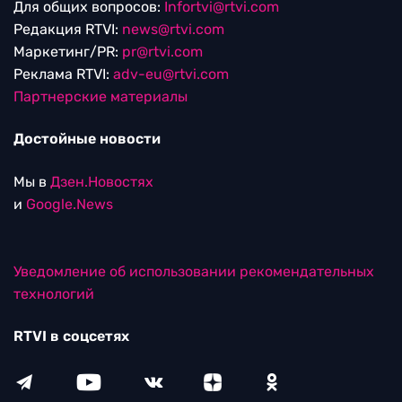
Для общих вопросов:
Infortvi@rtvi.com
Редакция RTVI:
news@rtvi.com
Маркетинг/PR:
pr@rtvi.com
Реклама RTVI:
adv-eu@rtvi.com
Партнерские материалы
Достойные новости
Мы в
Дзен.Новостях
и
Google.News
Уведомление об использовании рекомендательных
технологий
RTVI в соцсетях