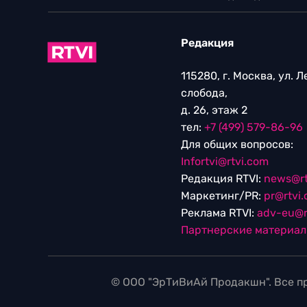
Редакция
115280, г. Москва, ул. 
слобода,
д. 26, этаж 2
тел:
+7 (499) 579-86-96
Для общих вопросов:
Infortvi@rtvi.com
Редакция RTVI:
news@rt
Маркетинг/PR:
pr@rtvi
Реклама RTVI:
adv-eu@r
Партнерские материа
© ООО "ЭрТиВиАй Продакшн". Все пр