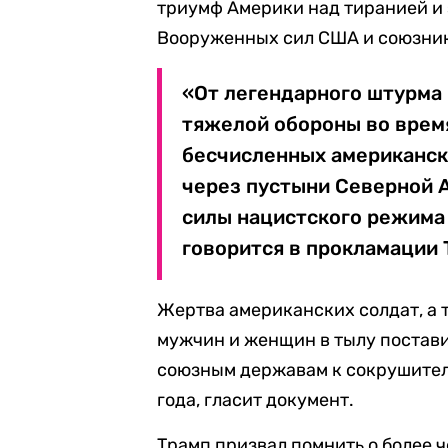
триумф Америки над тиранией и 
Вооруженных сил США и союзни
«От легендарного штурма
тяжелой обороны во врем
бесчисленных американск
через пустыни Северной А
силы нацистского режима 
говорится в прокламации 
Жертва американских солдат, а
мужчин и женщин в тылу постави
союзным державам к сокрушител
года, гласит документ.
Трамп призвал помнить о более ч