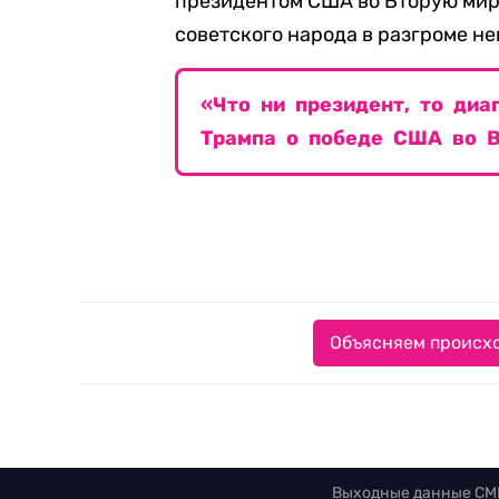
президентом США во Вторую миро
советского народа в разгроме не
«Что ни президент, то диа
Трампа о победе США во В
Объясняем происхо
Выходные данные СМ