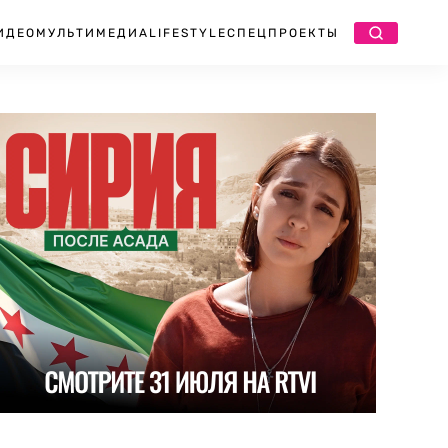
ИДЕО
МУЛЬТИМЕДИА
LIFESTYLE
СПЕЦПРОЕКТЫ