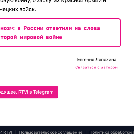
вую войну, о заслугах Красной Армии и
мецких войск.
гноз»: в России ответили на слова
торой мировой войне
Евгения Лепехина
Связаться с автором
дящее. RTVI в Telegram
И RTVI
|
Пользовательское соглашение
|
Политика обработки