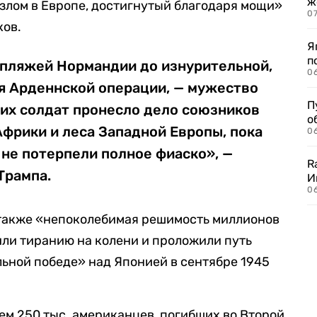
ж
злом в Европе, достигнутый благодаря мощи»
0
ков.
Я
п
 пляжей Нормандии до изнурительной,
0
я Арденнской операции, — мужество
П
их солдат пронесло дело союзников
о
фрики и леса Западной Европы, пока
06
не потерпели полное фиаско», —
R
Трампа.
И
0
 также «непоколебимая решимость миллионов
ли тиранию на колени и проложили путь
ьной победе» над Японией в сентябре 1945
ем 250 тыс. американцев, погибших во Второй