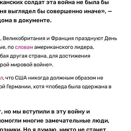
анских солдат эта война не была бы
дня выглядел бы совершенно иначе», —
дома в документе.
ия, Великобритания и Франция празднуют День
ые, по
словам
американского лидера,
юбая другая страна, для достижения
орой мировой войне».
ил
, что США никогда должным образом не
й Германии, хотя «победа была одержана в
, но мы вступили в эту войну и
 помогли многие замечательные люди,
зники. Но я думаю, никто не станет