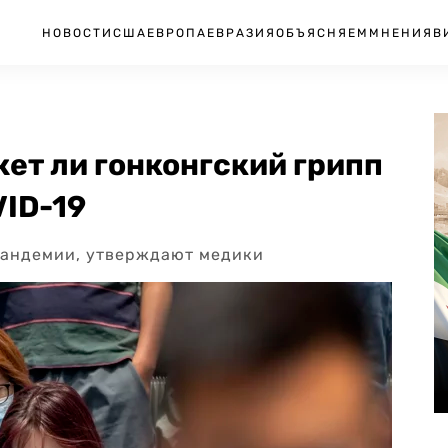
НОВОСТИ
США
ЕВРОПА
ЕВРАЗИЯ
ОБЪЯСНЯЕМ
МНЕНИЯ
В
ет ли гонконгский грипп
VID-19
 пандемии, утверждают медики