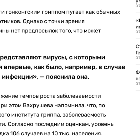
у
07
сти гонконгским гриппом пугает как обычных
«
тников. Однако с точки зрения
и
ны нет предпосылок того, что может
0
С
Г
редставляют вирусы, с которыми
07
 впервые, как было, например, в случае
Ф
инфекции», — пояснила она.
в
07
жение темпов роста заболеваемости
ри этом Вахрушева напомнила, что, по
ого института гриппа, заболеваемость
и. Согласно последним оценкам, уровень
ка 106 случаев на 10 тыс. населения.