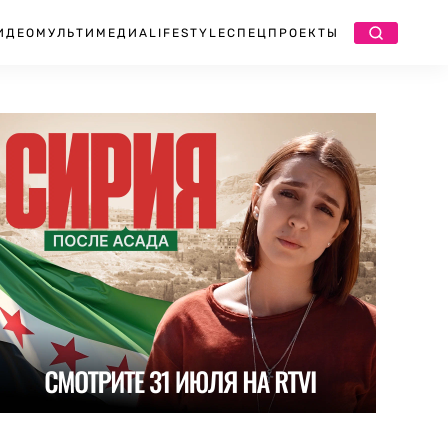
ИДЕО
МУЛЬТИМЕДИА
LIFESTYLE
СПЕЦПРОЕКТЫ