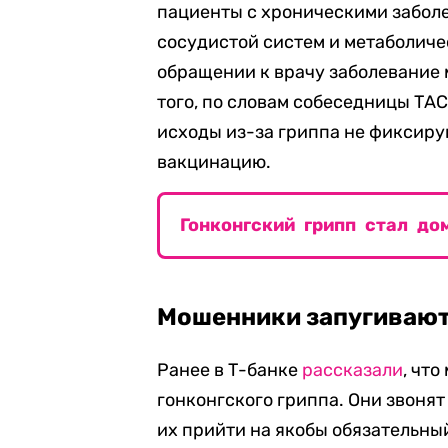
пациенты с хроническими забол
сосудистой систем и метаболич
обращении к врачу заболевание 
того, по словам собеседницы ТА
исходы из-за гриппа не фиксиру
вакцинацию.
Гонконгский грипп стал д
Мошенники запугивают
Ранее в Т-банке
рассказали
, чт
гонконгского гриппа. Они звоня
их прийти на якобы обязательны