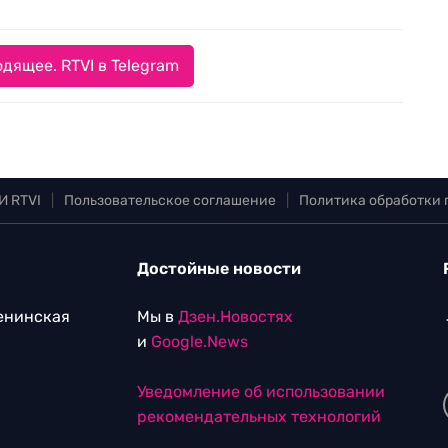
дящее. RTVI в Telegram
И RTVI
|
Пользовательское соглашение
|
Политика обработки
Достойные новости
Ленинская
Мы в
Дзен.Новостях
и
Google.News
Уведомление об использовании
рекомендательных технологий