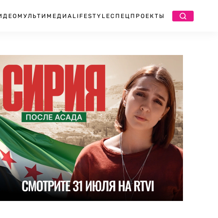
ИДЕО
МУЛЬТИМЕДИА
LIFESTYLE
СПЕЦПРОЕКТЫ