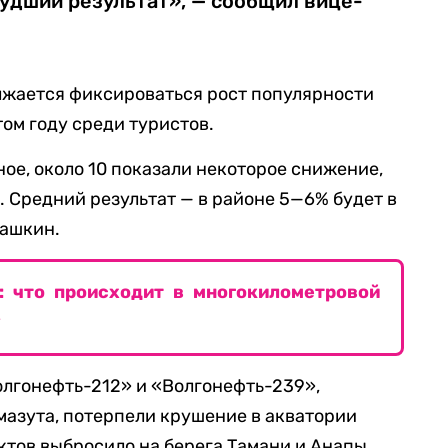
удший результат», — сообщил вице-
лжается фиксироваться рост популярности
ом году среди туристов.
ное, около 10 показали некоторое снижение,
. Средний результат — в районе 5—6% будет в
машкин.
: что происходит в многокилометровой
у
олгонефть-212» и «Волгонефть-239»,
 мазута, потерпели крушение в акватории
ктов выбросило на берега Тамани и Анапы,