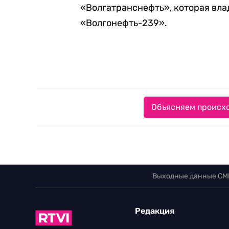
«Волгатранснефть», которая вл
«Волгонефть-239».
Объясняем происхо
Выходные данные СМ
Редакция