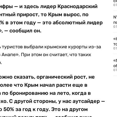
с
ифры — и здесь лидер Краснодарский
07
нтный прирост, то Крым вырос, по
N
% в этом году — это абсолютный лидер
п
07
, — сообщил он.
«
т
ь туристов выбрали крымские курорты из-за
07
в Анапе». При этом он считает, что таких
«
.
о
07
ожно сказать, органический рост, не
более что Крым начал расти еще в
 по бронированию на лето, когда в
о. С другой стороны, у нас аутсайдер —
 50% за год к году. Это на другом