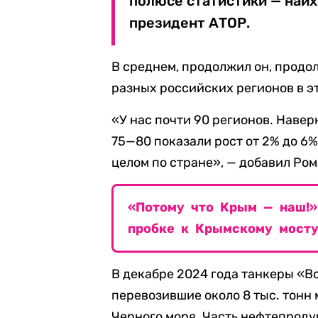
полюсе статистики — наих
президент АТОР.
В среднем, продолжил он, продо
разных российских регионов в эт
«У нас почти 90 регионов. Навер
75—80 показали рост от 2% до 6%
целом по стране», — добавил Ро
«Потому что Крым — наш!»
пробке к Крымскому мост
В декабре 2024 года танкеры «В
перевозившие около 8 тыс. тонн
Черного моря. Часть нефтепроду