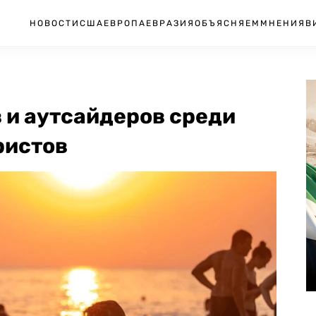
НОВОСТИ
США
ЕВРОПА
ЕВРАЗИЯ
ОБЪЯСНЯЕМ
МНЕНИЯ
В
 и аутсайдеров среди
ристов