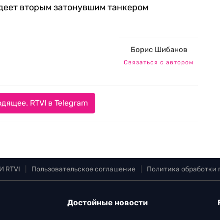
адеет вторым затонувшим танкером
Борис Шибанов
Связаться с автором
дящее. RTVI в Telegram
И RTVI
|
Пользовательское соглашение
|
Политика обработки
Достойные новости