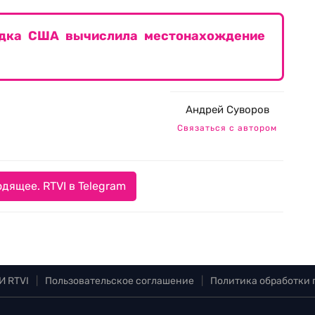
едка США вычислила местонахождение
Андрей Суворов
Связаться с автором
дящее. RTVI в Telegram
И RTVI
|
Пользовательское соглашение
|
Политика обработки