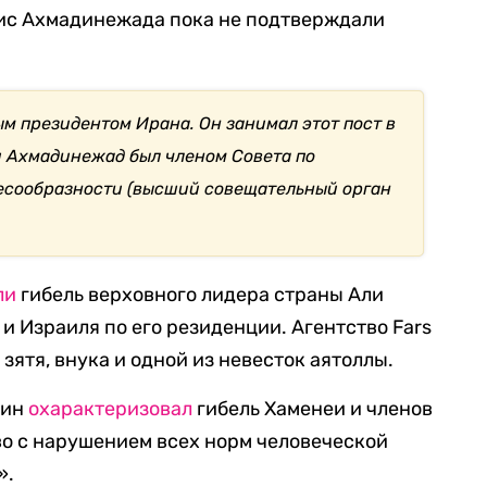
ис Ахмадинежада пока не подтверждали
 президентом Ирана. Он занимал этот пост в
ки Ахмадинежад был членом Совета по
есообразности (высший совещательный орган
ли
гибель верховного лидера страны Али
и Израиля по его резиденции. Агентство Fars
зятя, внука и одной из невесток аятоллы.
тин
охарактеризовал
гибель Хаменеи и членов
во с нарушением всех норм человеческой
».