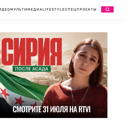
ИДЕО
МУЛЬТИМЕДИА
LIFESTYLE
СПЕЦПРОЕКТЫ