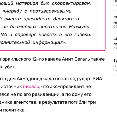
н
ующий материал был скорректирован.
07
о «наряду с противоречивыми
«
й смерти президента девятого и
н
ин из ближайших соратников Махмуда
07
NA и опроверг новость о его гибели,
«
полнительной информации».
п
07
израильского 12-го канала Амит Сегаль также
Т
з
л убит.
07
что дом Ахмадинеджада попал под удар. РИА
й источник
писало
, что экс-президент не
лся не по его резиденции, а по дому его
ника агентства, в результате погибли три
и политика.