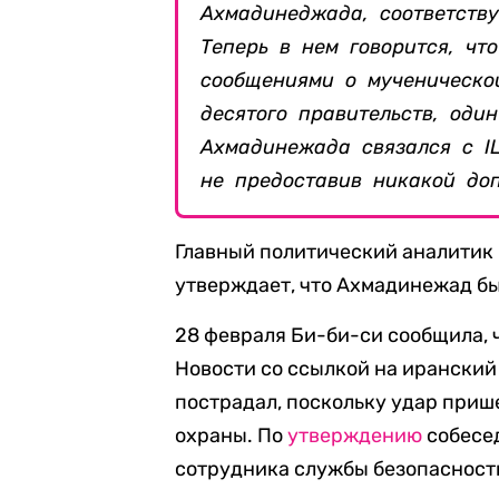
Ахмадинеджада, соответств
Теперь в нем говорится, чт
сообщениями о мученическо
десятого правительств, од
Ахмадинежада связался с IL
не предоставив никакой до
Главный политический аналитик 
утверждает, что Ахмадинежад бы
28 февраля Би-би-си сообщила, 
Новости со ссылкой на ирански
пострадал, поскольку удар прише
охраны. По
утверждению
собесед
сотрудника службы безопасност