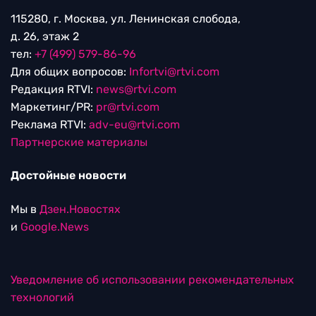
115280, г. Москва, ул. Ленинская слобода,
д. 26, этаж 2
тел:
+7 (499) 579-86-96
Для общих вопросов:
Infortvi@rtvi.com
Редакция RTVI:
news@rtvi.com
Маркетинг/PR:
pr@rtvi.com
Реклама RTVI:
adv-eu@rtvi.com
Партнерские материалы
Достойные новости
Мы в
Дзен.Новостях
и
Google.News
Уведомление об использовании рекомендательных
технологий