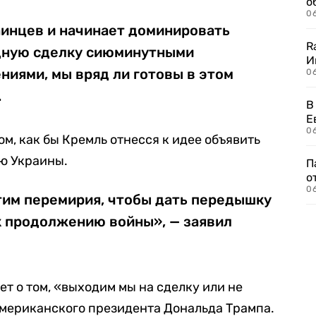
о
06
аинцев и начинает доминировать
R
дную сделку сиюминутными
И
иями, мы вряд ли готовы в этом
0
.
В
Е
06
ом, как бы Кремль отнесся к идее объявить
ю Украины.
П
о
06
тим перемирия, чтобы дать передышку
к продолжению войны», — заявил
ет о том, «выходим мы на сделку или не
американского президента Дональда Трампа.