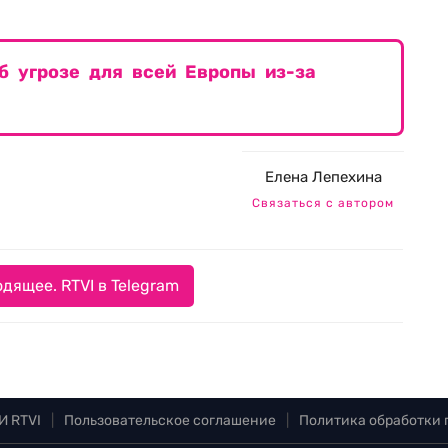
б угрозе для всей Европы из-за
Елена Лепехина
Связаться с автором
дящее. RTVI в Telegram
И RTVI
|
Пользовательское соглашение
|
Политика обработки