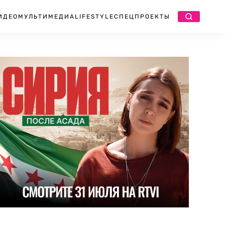
ИДЕО
МУЛЬТИМЕДИА
LIFESTYLE
СПЕЦПРОЕКТЫ