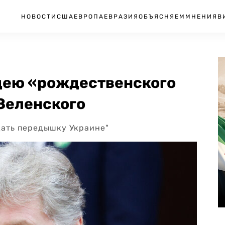
НОВОСТИ
США
ЕВРОПА
ЕВРАЗИЯ
ОБЪЯСНЯЕМ
МНЕНИЯ
В
идею «рождественского
Зеленского
дать передышку Украине"