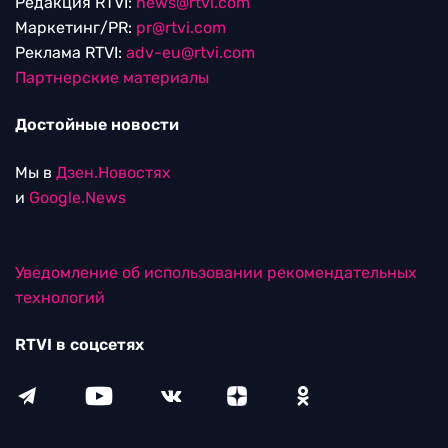
Редакция RTVI:
news@rtvi.com
Маркетинг/PR:
pr@rtvi.com
Реклама RTVI:
adv-eu@rtvi.com
Партнерские материалы
Достойные новости
Мы в
Дзен.Новостях
и
Google.News
Уведомление об использовании рекомендательных
технологий
RTVI в соцсетях