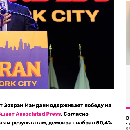
т Зохран Мамдани одерживает победу на
бщает
Associated Press
. Согласно
В
ым результатам, демократ набрал 50,4%
ч
07