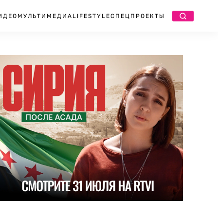
ИДЕО
МУЛЬТИМЕДИА
LIFESTYLE
СПЕЦПРОЕКТЫ