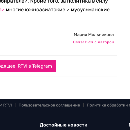
ирателей. Кроме того, за политика в силу
ли
многие южноазиатские и мусульманские
Мария Мельникова
Связаться с автором
дящее. RTVI в Telegram
И RTVI
|
Пользовательское соглашение
|
Политика обработки
Достойные новости