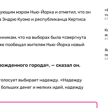
«
ующим мэром Нью-Йорка и отметил, что он
«
а Эндрю Куомо и республиканца Кертиса
07
К
ж
нникам, что на выборах была «свергнута
0
кже пообещал жителям Нью-Йорка новый
Я
п
0
ожденного города», — сказал он.
 голосует выбирает надежду. «Надежду
 больших денег и мелких идей, надежду