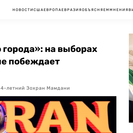
НОВОСТИ
США
ЕВРОПА
ЕВРАЗИЯ
ОБЪЯСНЯЕМ
МНЕНИЯ
В
 города»: на выборах
ые побеждает
34-летний Зохран Мамдани