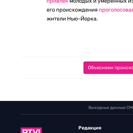
привлек
молодых и умеренных изб
его происхождения
проголосова
жители Нью-Йорка.
Объясняем происхо
Выходные данные СМ
Редакция