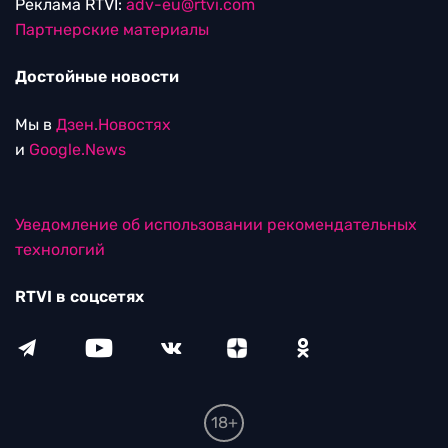
Реклама RTVI:
adv-eu@rtvi.com
Партнерские материалы
Достойные новости
Мы в
Дзен.Новостях
и
Google.News
Уведомление об использовании рекомендательных
технологий
RTVI в соцсетях
18+