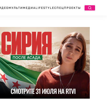
ИДЕО
МУЛЬТИМЕДИА
LIFESTYLE
СПЕЦПРОЕКТЫ