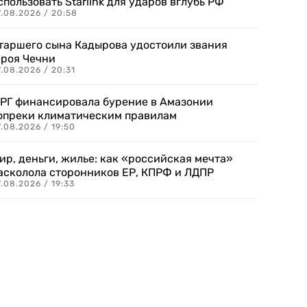
спользовать Starlink для ударов вглубь РФ
7.08.2026 / 20:58
таршего сына Кадырова удостоили звания
ероя Чечни
.08.2026 / 20:31
РГ финансировала бурение в Амазонии
опреки климатическим правилам
.08.2026 / 19:50
ир, деньги, жилье: как «российская мечта»
асколола сторонников ЕР, КПРФ и ЛДПР
.08.2026 / 19:33