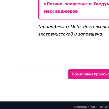
«Логика запрета»: в Госду
мессенджеров
*принадлежит Meta, деятельнос
экстремистской и запрещена
Объясняем происхо
Выходные данные СМ