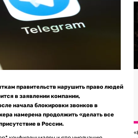
ыткам правительств нарушить право людей
ится в заявлении компании,
осле начала блокировки звонков в
ера намерена продолжить «делать все
присутствие в России.
«
App* конфиденциален и «по умолчанию