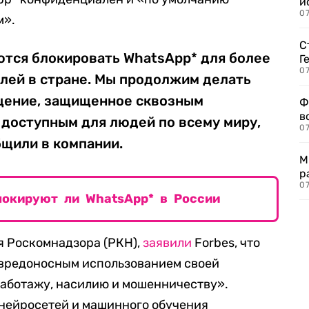
и
0
м».
С
ются блокировать WhatsApp* для более
Г
07
лей в стране. Мы продолжим делать
щение, защищенное сквозным
Ф
в
 доступным для людей по всему миру,
07
бщили в компании.
М
р
07
локируют ли WhatsApp* в России
я Роскомнадзора (РКН),
заявили
Forbes, что
 вредоносным использованием своей
саботажу, насилию и мошенничеству».
нейросетей и машинного обучения