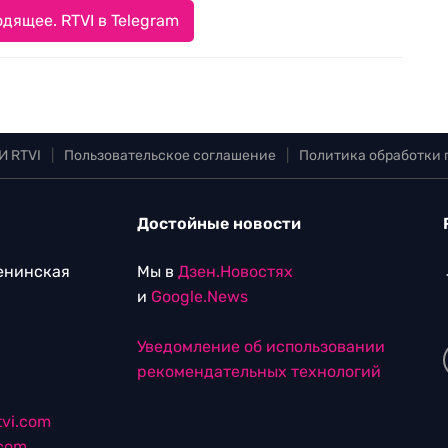
дящее. RTVI в Telegram
И RTVI
|
Пользовательское соглашение
|
Политика обработки
Достойные новости
Ленинская
Мы в
Дзен.Новостях
и
Google.News
Уведомление об использовании
рекомендательных технологий
vi.com
.com