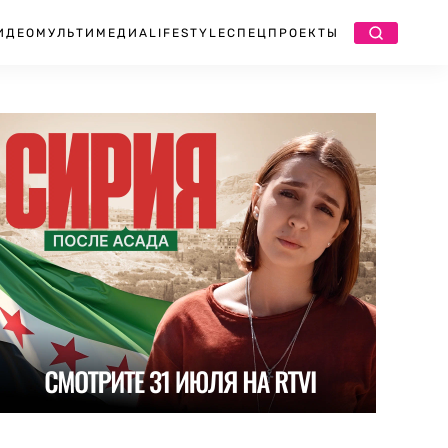
ИДЕО
МУЛЬТИМЕДИА
LIFESTYLE
СПЕЦПРОЕКТЫ