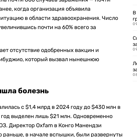
анее, когда организация объявила
В
туацию в области здравоохранения. Число
г
09
увеличившись почти на 60% всего за
С
з
ает отсутствие одобренных вакцин и
0
дибуджио, который вызвал нынешнюю
Л
з
0
ишла болезнь
илась с $1,4 млрд в 2024 году до $430 млн в
 год выделен лишь $21 млн. Одновременно
ОЗ. Директор Oxfam в Конго Манендзи
о раньше, в начале вспышки, были развернуты