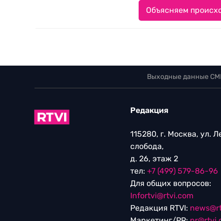
Объясняем происхо
Выходные данные СМ
Редакция
115280, г. Москва, ул. 
слобода,
д. 26, этаж 2
тел:
+7 (499) 579-86-96
Для общих вопросов:
Infortvi@rtvi.com
Редакция RTVI:
news@rt
Маркетинг/PR:
pr@rtvi