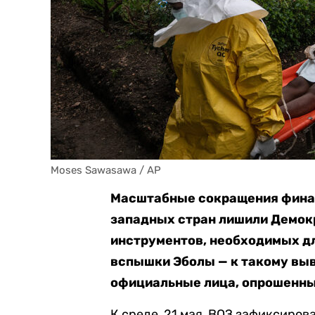
Moses Sawasawa / AP
Масштабные сокращения финан
западных стран лишили Демок
инструментов, необходимых д
вспышки Эболы — к такому вы
официальные лица, опрошенные
К среде, 21 мая, ВОЗ зафиксиров