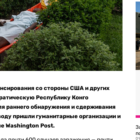
сирования со стороны США и других
ратическую Республику Конго
ля раннего обнаружения и сдерживания
воду пришли гуманитарные организации и
 Washington Post.
З
п
ала почти 600 случаев заражения — почти
0