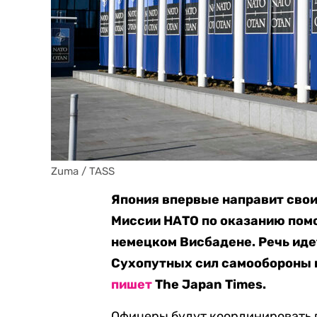
Zuma / TASS
Япония впервые направит сво
Миссии НАТО по оказанию помо
немецком Висбадене. Речь иде
Сухопутных сил самообороны и
пишет
The Japan Times.
Офицеры будут координировать 