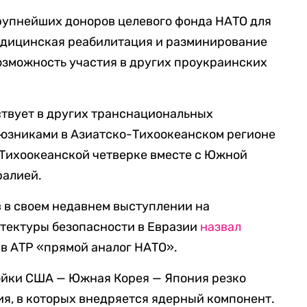
рупнейших доноров целевого фонда НАТО для
медицинская реабилитация и разминирование
озможность участия в других проукраинских
аствует в других транснациональных
оюзниками в Азиатско-Тихоокеанском регионе
о-Тихоокеанской четверке вместе с Южной
ралией.
 в своем недавнем выступлении на
тектуры безопасности в Евразии
назвал
 в АТР «прямой аналог НАТО».
ройки США — Южная Корея — Япония резко
я, в которых внедряется ядерный компонент.