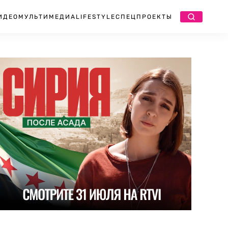
ИДЕО
МУЛЬТИМЕДИА
LIFESTYLE
СПЕЦПРОЕКТЫ