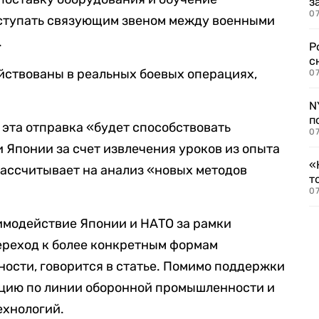
з
07
ыступать связующим звеном между военными
.
Р
с
йствованы в реальных боевых операциях,
07
N
п
 эта отправка «будет способствовать
07
Японии за счет извлечения уроков из опыта
«
ассчитывает на анализ «новых методов
т
07
модействие Японии и НАТО за рамки
ереход к более конкретным формам
ности, говорится в статье. Помимо поддержки
ацию по линии оборонной промышленности и
ехнологий.