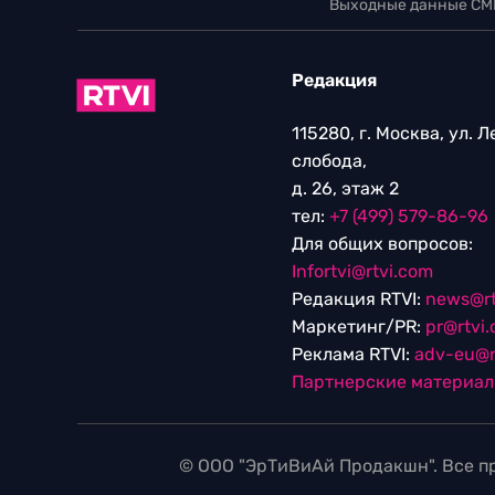
Выходные данные СМ
Редакция
115280, г. Москва, ул. 
слобода,
д. 26, этаж 2
тел:
+7 (499) 579-86-96
Для общих вопросов:
Infortvi@rtvi.com
Редакция RTVI:
news@rt
Маркетинг/PR:
pr@rtvi
Реклама RTVI:
adv-eu@r
Партнерские материа
© ООО "ЭрТиВиАй Продакшн". Все пр