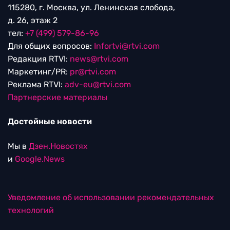
115280, г. Москва, ул. Ленинская слобода,
д. 26, этаж 2
тел:
+7 (499) 579-86-96
Для общих вопросов:
Infortvi@rtvi.com
Редакция RTVI:
news@rtvi.com
Маркетинг/PR:
pr@rtvi.com
Реклама RTVI:
adv-eu@rtvi.com
Партнерские материалы
Достойные новости
Мы в
Дзен.Новостях
и
Google.News
Уведомление об использовании рекомендательных
технологий