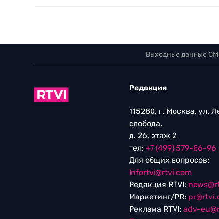
Выходные данные СМ
Редакция
115280, г. Москва, ул. 
слобода,
д. 26, этаж 2
тел:
+7 (499) 579-86-96
Для общих вопросов:
Infortvi@rtvi.com
Редакция RTVI:
news@rt
Маркетинг/PR:
pr@rtvi
Реклама RTVI:
adv-eu@r