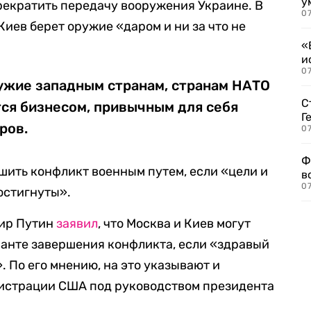
у
рекратить передачу вооружения Украине. В
07
 Киев берет оружие «даром и ни за что не
«
и
0
жие западным странам, странам НАТО
С
тся бизнесом, привычным для себя
Г
ров.
07
Ф
ешить конфликт военным путем, если «цели и
в
07
остигнуты».
мир Путин
заявил
, что Москва и Киев могут
ианте завершения конфликта, если «здравый
 По его мнению, на это указывают и
истрации США под руководством президента