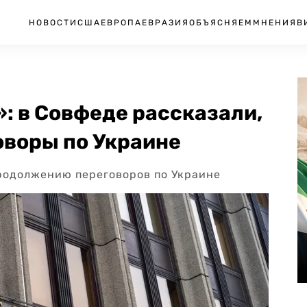
НОВОСТИ
США
ЕВРОПА
ЕВРАЗИЯ
ОБЪЯСНЯЕМ
МНЕНИЯ
В
: в Совфеде рассказали,
оворы по Украине
родолжению переговоров по Украине