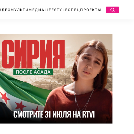
ИДЕО
МУЛЬТИМЕДИА
LIFESTYLE
СПЕЦПРОЕКТЫ