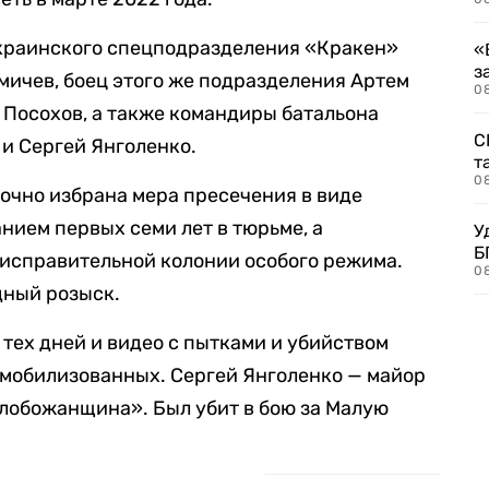
краинского спецподразделения «Кракен»
«
з
мичев, боец этого же подразделения Артем
08
 Посохов, а также командиры батальона
С
и Сергей Янголенко.
т
0
очно избрана мера пресечения в виде
нием первых семи лет в тюрьме, а
У
Б
 исправительной колонии особого режима.
0
дный розыск.
тех дней и видео с пытками и убийством
 мобилизованных. Сергей Янголенко — майор
лобожанщина». Был убит в бою за Малую