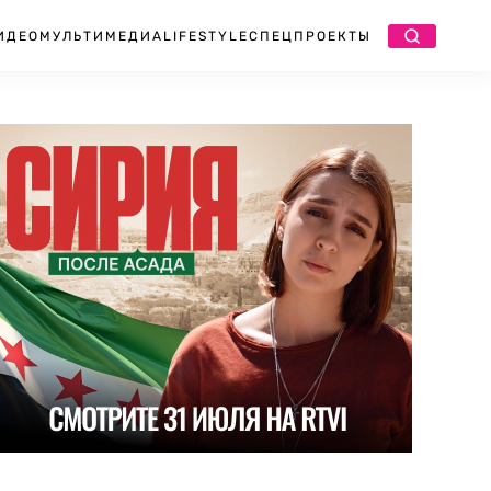
ИДЕО
МУЛЬТИМЕДИА
LIFESTYLE
СПЕЦПРОЕКТЫ