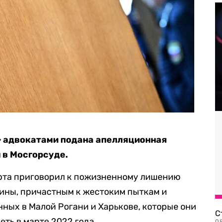
» адвокатами подана апелляционная
 в Мосгорсуде.
арта приговорил к пожизненному лишению
ины, причастным к жестоким пыткам и
ных в Малой Рогани и Харькове, которые они
С
еть в марте 2022 года.
08