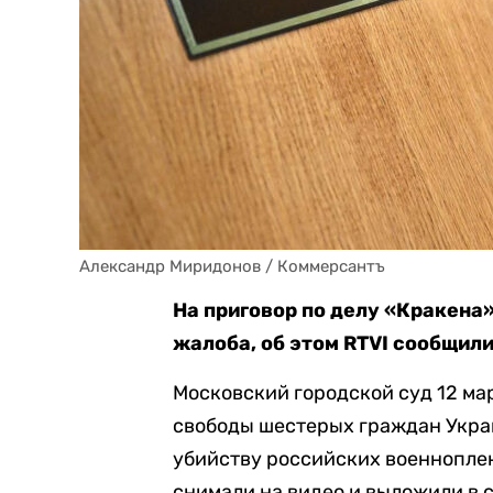
Александр Миридонов / Коммерсантъ
На приговор по делу «Кракена
жалоба, об этом RTVI сообщили
Московский городской суд 12 м
свободы шестерых граждан Укра
убийству российских военноплен
снимали на видео и выложили в с