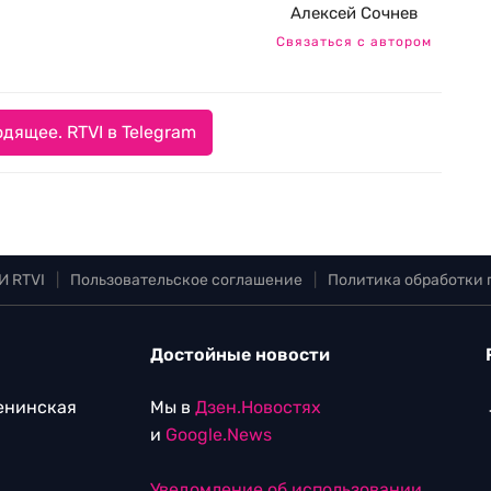
Алексей Сочнев
Связаться с автором
дящее. RTVI в Telegram
И RTVI
|
Пользовательское соглашение
|
Политика обработки
Достойные новости
Ленинская
Мы в
Дзен.Новостях
и
Google.News
Уведомление об использовании