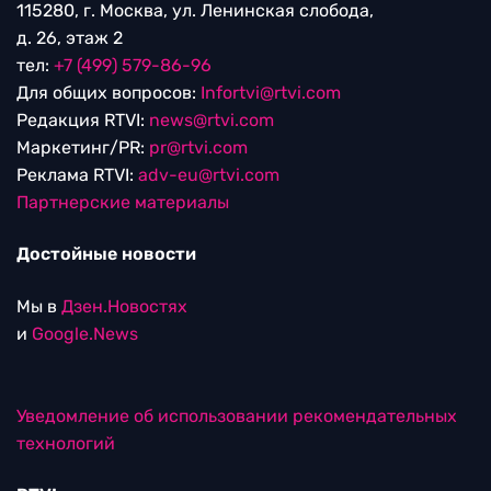
115280, г. Москва, ул. Ленинская слобода,
д. 26, этаж 2
тел:
+7 (499) 579-86-96
Для общих вопросов:
Infortvi@rtvi.com
Редакция RTVI:
news@rtvi.com
Маркетинг/PR:
pr@rtvi.com
Реклама RTVI:
adv-eu@rtvi.com
Партнерские материалы
Достойные новости
Мы в
Дзен.Новостях
и
Google.News
Уведомление об использовании рекомендательных
технологий